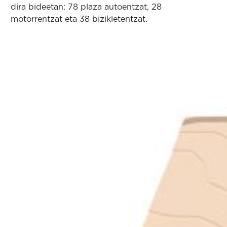
dira bideetan: 78 plaza autoentzat, 28
motorrentzat eta 38 bizikletentzat.