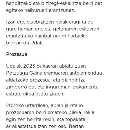
handitzeko eta bizitegi-eskaintza berri bat
egiteko helburuari erantzunez.
Izan ere, etxebizitzen gaiak eragina du
gure herrian ere, eta getariarren eskaerari
erantzuteko hainbat neurri hartzeko
bidean da Udala.
Prozesua
Udalak 2023 bukaeran abiatu zuen
Potzuaga Gaina eremuaren antolamendua
aldatzeko prozesua, eta plangintza-
zirriborro bat eta ingurumen-dokumentu
estrategikoa osatu zituen.
2024ko urtarrilean, abian jarritako
prozesuaren berri emateko bilera irekia
egin zen herritarrekin, eta topaketa
arrakastatsua izan zen oso. Bertan