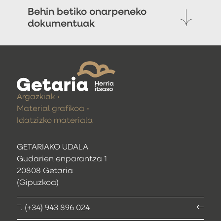
Behin betiko onarpeneko
dokumentuak
Argazkiak
Material grafikoa
Idatzizko materiala
GETARIAKO UDALA
Gudarien enparantza 1
20808 Getaria
(Gipuzkoa)
T. (+34) 943 896 024