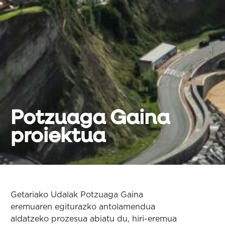
Potzuaga Gaina
proiektua
Getariako Udalak Potzuaga Gaina
eremuaren egiturazko antolamendua
aldatzeko prozesua abiatu du, hiri-eremua