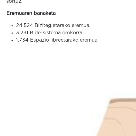
sortuz.
Eremuaren banaketa
24.524 Bizitegietarako eremua.
3.231 Bide-sistema orokorra.
1.734 Espazio libreetarako eremua.