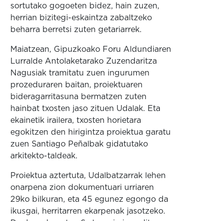
sortutako gogoeten bidez, hain zuzen,
herrian bizitegi-eskaintza zabaltzeko
beharra berretsi zuten getariarrek.
Maiatzean, Gipuzkoako Foru Aldundiaren
Lurralde Antolaketarako Zuzendaritza
Nagusiak tramitatu zuen ingurumen
prozeduraren baitan, proiektuaren
bideragarritasuna bermatzen zuten
hainbat txosten jaso zituen Udalak. Eta
ekainetik irailera, txosten horietara
egokitzen den hirigintza proiektua garatu
zuen Santiago Peñalbak gidatutako
arkitekto-taldeak.
Proiektua aztertuta, Udalbatzarrak lehen
onarpena zion dokumentuari urriaren
29ko bilkuran, eta 45 egunez egongo da
ikusgai, herritarren ekarpenak jasotzeko.