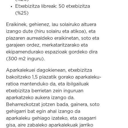
Etxebizitza libreak: 50 etxebizitza
(%25)
Eraikinek, gehienez, lau solairuko altuera
izango dute (hiru solairu eta atikoa), eta
plazaren aurrealdeko eraikinetan, soto eta
garajeen ordez, merkataritzarako eta
ekipamendurako espazioak gordeko dira
(300 m2 inguru).
Aparkalekuei dagokienean, etxebizitza
bakoitzeko 1,5 plazatik gorako aparkaleku-
ratioa mantenduko da, eta ibilgailuak
etxebizitza berrietan zein inguruan
aparkatzeko aukera izango da.
Beharrezkotzat jotzen bada, gainera, soto
gehigarri bat egin ahal izango da
aparkaleku gehiago izateko, eta osagarri
gisa, aire zabaleko aparkalekuak jarriko