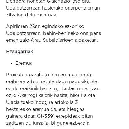
Denbora honetan 6 alegazio jaso ditu
Udalbatzarrean hasierako onarpena eman
zitzaion dokumentuak.
Apirilaren 29an egindako ez-ohiko
Udalbatzarrean, behin-behineko onarpena
eman zaio Arau Subsidiarioen aldaketari.
Ezaugarriak
Eremua
Proiektua garatuko den eremua landa-
erabilerara bideratuta dago nagusiki, eta
ez du eraikinik hartzen, etxolaren bat izan
ezik. Akarregi kaletik hasita, hilerrira eta
Ulacia txakolindegira arteko ia 3
hektareako eremua da, eta Meagas
gainera doan GI-3391 errepideak bitan
zatitzen du lursaila, bi gune ezberdin