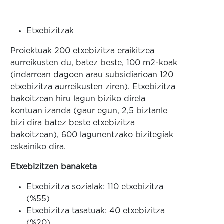
Etxebizitzak
Proiektuak 200 etxebizitza eraikitzea
aurreikusten du, batez beste, 100 m2-koak
(indarrean dagoen arau subsidiarioan 120
etxebizitza aurreikusten ziren). Etxebizitza
bakoitzean hiru lagun biziko direla
kontuan izanda (gaur egun, 2,5 biztanle
bizi dira batez beste etxebizitza
bakoitzean), 600 lagunentzako bizitegiak
eskainiko dira.
Etxebizitzen banaketa
Etxebizitza sozialak: 110 etxebizitza
(%55)
Etxebizitza tasatuak: 40 etxebizitza
(%20)