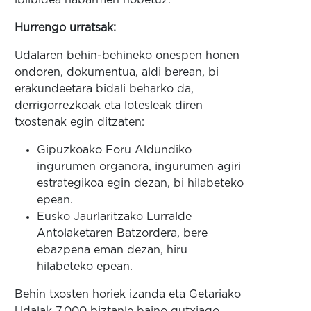
ibilbidea nabarmen hobetuz.
Hurrengo urratsak:
Udalaren behin-behineko onespen honen
ondoren, dokumentua, aldi berean, bi
erakundeetara bidali beharko da,
derrigorrezkoak eta lotesleak diren
txostenak egin ditzaten:
Gipuzkoako Foru Aldundiko
ingurumen organora, ingurumen agiri
estrategikoa egin dezan, bi hilabeteko
epean.
Eusko Jaurlaritzako Lurralde
Antolaketaren Batzordera, bere
ebazpena eman dezan, hiru
hilabeteko epean.
Behin txosten horiek izanda eta Getariako