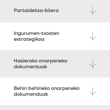
Partaidetza-bilera
Ingurumen-txosten
estrategikoa
Hasierako onarpeneko
dokumentuak
Behin behineko onarpeneko
dokumenduak