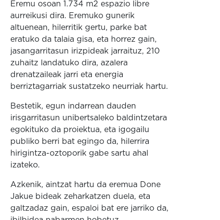
Eremu osoan 1.734 m2 espazio libre
aurreikusi dira. Eremuko gunerik
altuenean, hilerritik gertu, parke bat
eratuko da talaia gisa, eta horrez gain,
jasangarritasun irizpideak jarraituz, 210
zuhaitz landatuko dira, azalera
drenatzaileak jarri eta energia
berriztagarriak sustatzeko neurriak hartu.
Bestetik, egun indarrean dauden
irisgarritasun unibertsaleko baldintzetara
egokituko da proiektua, eta igogailu
publiko berri bat egingo da, hilerrira
hirigintza-oztoporik gabe sartu ahal
izateko.
Azkenik, aintzat hartu da eremua Done
Jakue bideak zeharkatzen duela, eta
galtzadaz gain, espaloi bat ere jarriko da,