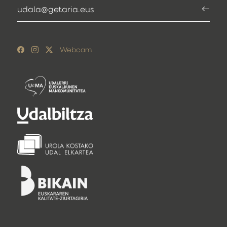
udala@getaria.eus
Webcam