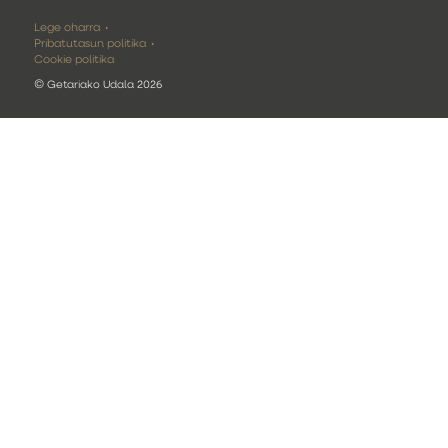
Lege oharra
Pribatutasun politika
Cookie politika
©
Getariako Udala 2026