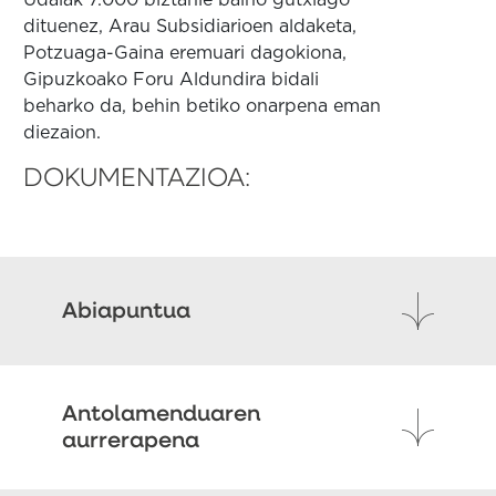
Udalak 7.000 biztanle baino gutxiago
dituenez, Arau Subsidiarioen aldaketa,
Potzuaga-Gaina eremuari dagokiona,
Gipuzkoako Foru Aldundira bidali
beharko da, behin betiko onarpena eman
diezaion.
DOKUMENTAZIOA:
Abiapuntua
Antolamenduaren
aurrerapena