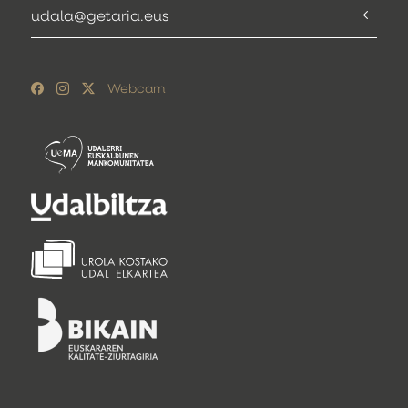
udala@getaria.eus
Webcam