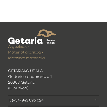
Argazkiak
Material grafikoa
Idatzizko materiala
GETARIAKO UDALA
Gudarien enparantza 1
20808 Getaria
(Gipuzkoa)
T. (+34) 943 896 024