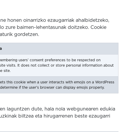
ne honen oinarrizko ezaugarriak ahalbidetzeko,
edo zure baimen-lehentasunak doitzeko. Cookie
aturik gordetzen.
a
membering users’ consent preferences to be respected on
ite visits. It does not collect or store personal information about
e site.
ts this cookie when a user interacts with emojis on a WordPress
s determine if the user's browser can display emojis properly.
zen laguntzen dute, hala nola webgunearen edukia
ruzkinak biltzea eta hirugarrenen beste ezaugarri