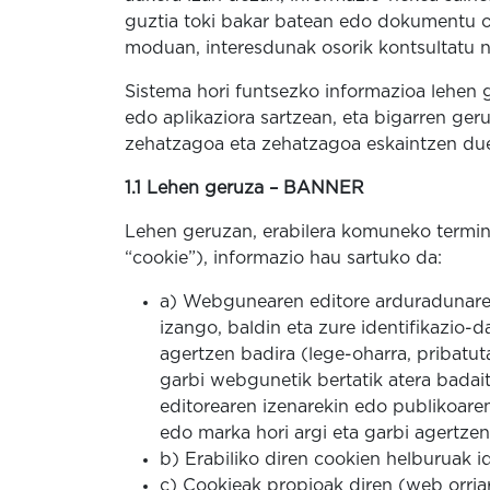
guztia toki bakar batean edo dokumentu o
moduan, interesdunak osorik kontsultatu 
Sistema hori funtsezko informazioa lehen g
edo aplikaziora sartzean, eta bigarren ger
zehatzagoa eta zehatzagoa eskaintzen due
1.1 Lehen geruza – BANNER
Lehen geruzan, erabilera komuneko termino
“cookie”), informazio hau sartuko da:
a) Webgunearen editore arduradunaren 
izango, baldin eta zure identifikazio
agertzen badira (lege-oharra, pribatuta
garbi webgunetik bertatik atera badai
editorearen izenarekin edo publikoaren
edo marka hori argi eta garbi agertz
b) Erabiliko diren cookien helburuak id
c) Cookieak propioak diren (web orria