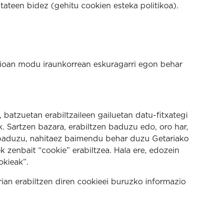
itateen bidez (gehitu cookien esteka politikoa).
ioan modu iraunkorrean eskuragarri egon behar
batzuetan erabiltzaileen gailuetan datu-fitxategi
k. Sartzen bazara, erabiltzen baduzu edo, oro har,
aduzu, nahitaez baimendu behar duzu Getariako
k zenbait “cookie” erabiltzea. Hala ere, edozein
okieak”.
ian erabiltzen diren cookieei buruzko informazio