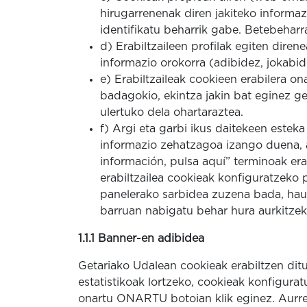
hirugarrenenak diren jakiteko informa
identifikatu beharrik gabe. Betebeharr
d) Erabiltzaileen profilak egiten diren
informazio orokorra (adibidez, jokabid
e) Erabiltzaileak cookieen erabilera on
badagokio, ekintza jakin bat eginez ge
ulertuko dela ohartaraztea.
f) Argi eta garbi ikus daitekeen estek
informazio zehatzagoa izango duena, a
información, pulsa aquí” terminoak erab
erabiltzailea cookieak konfiguratzeko 
panelerako sarbidea zuzena bada, hau 
barruan nabigatu behar hura aurkitzek
1.1.1 Banner-en adibidea
Getariako Udalean cookieak erabiltzen di
estatistikoak lortzeko, cookieak konfigura
onartu ONARTU botoian klik eginez. Aurr