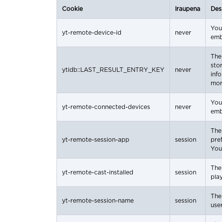
Cookie
Iraupena
Des
You
yt-remote-device-id
never
emb
The
stor
ytidb::LAST_RESULT_ENTRY_KEY
never
inf
mor
You
yt-remote-connected-devices
never
emb
The
yt-remote-session-app
session
pre
You
The
yt-remote-cast-installed
session
pla
The
yt-remote-session-name
session
use