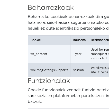
Beharrezkoak
Beharrezko cookieak beharrezkoak dira gu
hala nola, saio-hasiera segurua emateko 
hauek ez dute identifikazio pertsonaleko d
Cookie
Iraupena
Deskribapen
Used for re
wt_consent
1 year
subsequent s
visitors to th
WordPress se
wpEmojiSettingsSupports
session
site. It help
Funtzionalak
Cookie funtzionalek zenbait funtzio betet
sare sozialen plataformetan partekatzea, i
batzuk.