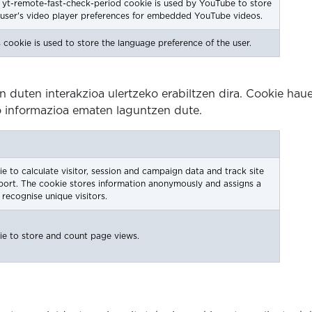
 yt-remote-fast-check-period cookie is used by YouTube to store
 user's video player preferences for embedded YouTube videos.
s cookie is used to store the language preference of the user.
 duten interakzioa ulertzeko erabiltzen dira. Cookie haue
uzko informazioa ematen laguntzen dute.
ie to calculate visitor, session and campaign data and track site
report. The cookie stores information anonymously and assigns a
ecognise unique visitors.
ie to store and count page views.