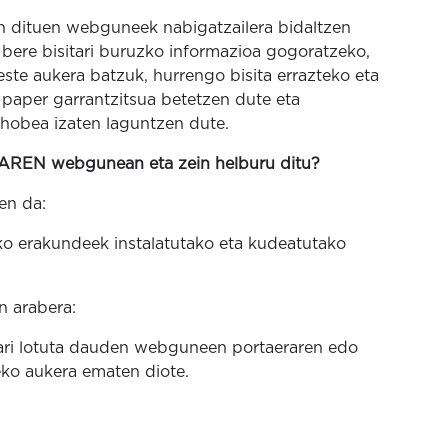
tzen dituen webguneek nabigatzailera bidaltzen
ere bisitari buruzko informazioa gogoratzeko,
ste aukera batzuk, hurrengo bisita errazteko eta
 paper garrantzitsua betetzen dute eta
a hobea izaten laguntzen dute.
REN webgunean eta zein helburu ditu?
en da:
ko erakundeek instalatutako eta kudeatutako
n arabera:
nari lotuta dauden webguneen portaeraren edo
teko aukera ematen diote.