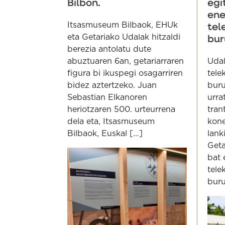
Bilbon.
egi
ene
Itsasmuseum Bilbaok, EHUk
tel
eta Getariako Udalak hitzaldi
bur
berezia antolatu dute
abuztuaren 6an, getariarraren
Udal
figura bi ikuspegi osagarriren
tele
bidez aztertzeko. Juan
buru
Sebastian Elkanoren
urra
heriotzaren 500. urteurrena
tran
dela eta, Itsasmuseum
kone
Bilbaok, Euskal [...]
lank
Geta
bat 
tele
buru