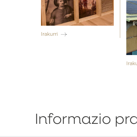
Irakurri
Iraku
Informazio pr