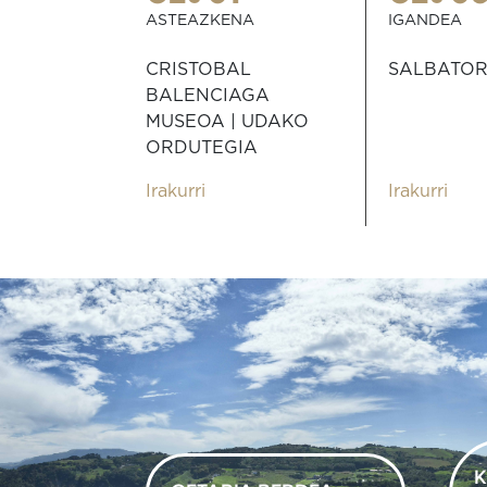
ASTEAZKENA
IGANDEA
CRISTOBAL
SALBATOR
BALENCIAGA
MUSEOA | UDAKO
ORDUTEGIA
Irakurri
Irakurri
K