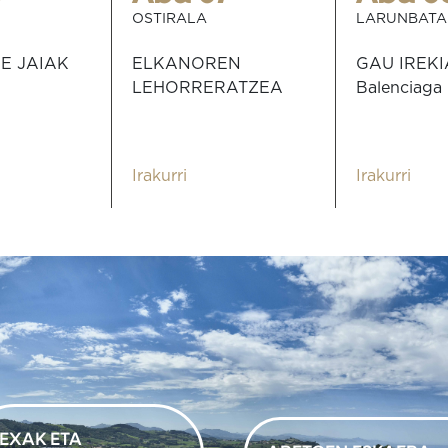
OSTIRALA
LARUNBATA
E JAIAK
ELKANOREN
GAU IREKIA
LEHORRERATZEA
Balenciaga
Irakurri
Irakurri
EXAK ETA