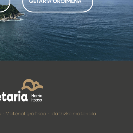
GETARIA OROIMENA
k
Material grafikoa
Idatzizko materiala