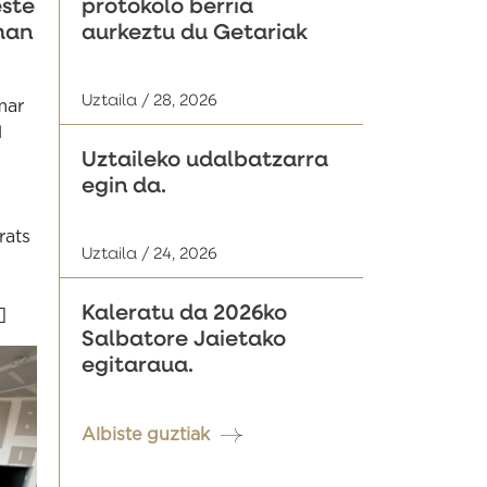
ste
protokolo berria
man
aurkeztu du Getariak
Uztaila / 28, 2026
mar
l
Uztaileko udalbatzarra
egin da.
rats
Uztaila / 24, 2026
Kaleratu da 2026ko
]
Salbatore Jaietako
egitaraua.
Albiste guztiak