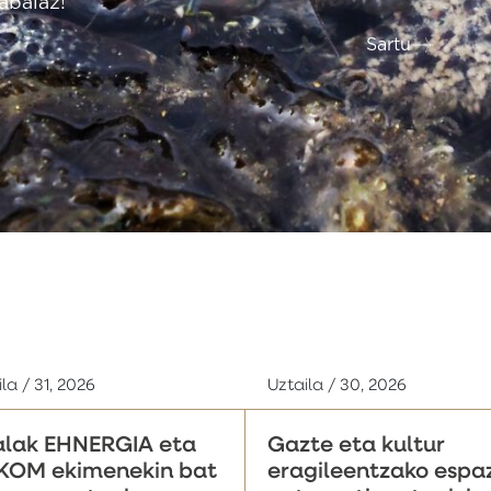
 urteetan hartuko duen norabidea, eta
tresna da. Getariak nolakoa izan nahi dueneko
i epe laburrenean eta ertainean zein luzean.
Sartu
la / 31, 2026
Uztaila / 30, 2026
lak EHNERGIA eta
Gazte eta kultur
KOM ekimenekin bat
eragileentzako espa