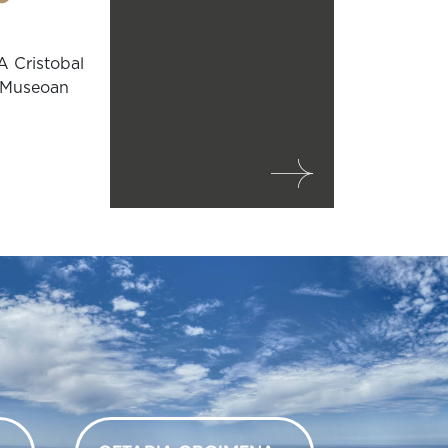
 Cristobal
 Museoan