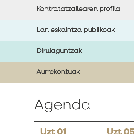
Kontratatzailearen profila
Lan eskaintza publikoak
Dirulaguntzak
Aurrekontuak
Agenda
Uzt 01
Uzt 0