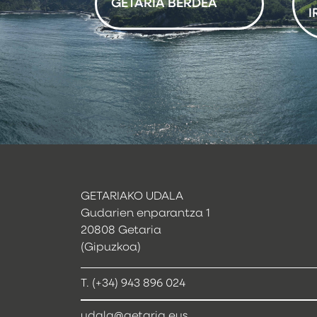
GETARIA BERDEA
I
GETARIAKO UDALA
Gudarien enparantza 1
20808 Getaria
(Gipuzkoa)
T. (+34) 943 896 024
udala@getaria.eus