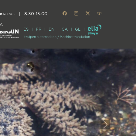
ria.eus
|
8:30-15:00
A
ES
FR
EN
CA
GL
Itzulpen automatikoa / Machine translation
Next