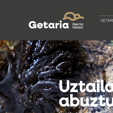
GETAR
Getariako Udala 
Hiri
Antol
Plan O
(HAPO
Previous