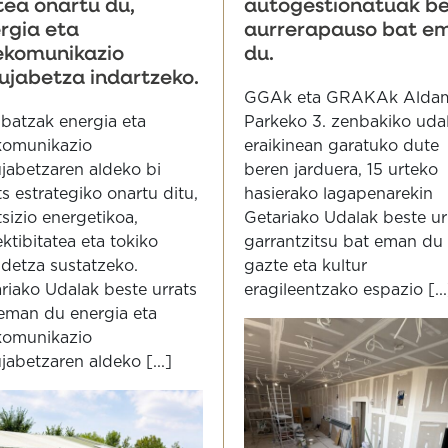
tea onartu du,
autogestionatuak be
rgia eta
aurrerapauso bat e
ekomunikazio
du.
ujabetza indartzeko.
GGAk eta GRAKAk Alda
batzak energia eta
Parkeko 3. zenbakiko uda
komunikazio
eraikinean garatuko dute
jabetzaren aldeko bi
beren jarduera, 15 urteko
ts estrategiko onartu ditu,
hasierako lagapenarekin
tsizio energetikoa,
Getariako Udalak beste ur
ktibitatea eta tokiko
garrantzitsu bat eman du
idetza sustatzeko.
gazte eta kultur
riako Udalak beste urrats
eragileentzako espazio [...
eman du energia eta
komunikazio
jabetzaren aldeko [...]