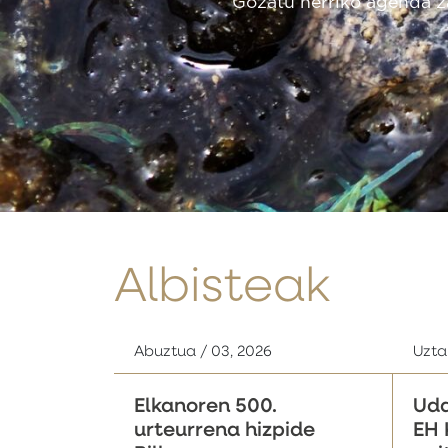
HAPOak Getariak datozen
itxura, marraztuko duen 
ikuspegia sortuko du, ba
Albisteak
Abuztua / 03, 2026
Uztai
Elkanoren 500.
Uda
urteurrena hizpide
EH 