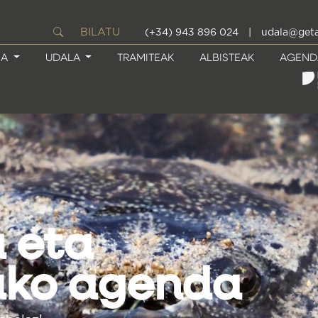
BILATU
(+34) 943 896 024
|
udala@geta
IA
UDALA
TRAMITEAK
ALBISTEAK
AGEND
:
amendurako
rokorra
)