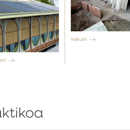
Irakurri
rri
aktikoa