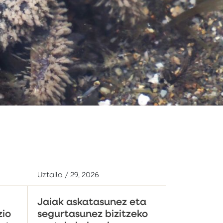
Uztaila / 29, 2026
Jaiak askatasunez eta
zio
segurtasunez bizitzeko