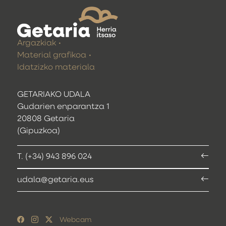
Argazkiak
Material grafikoa
Idatzizko materiala
GETARIAKO UDALA
Gudarien enparantza 1
20808 Getaria
(Gipuzkoa)
T. (+34) 943 896 024
udala@getaria.eus
Webcam