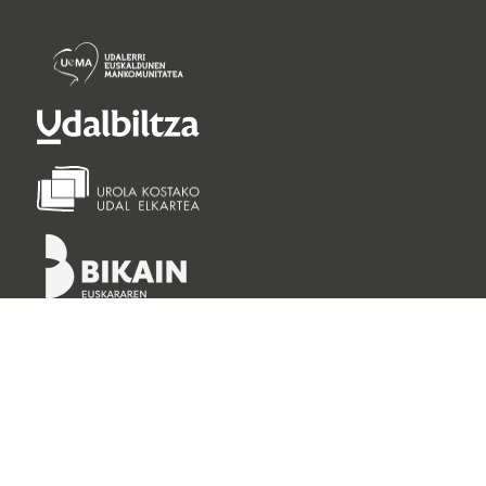
Lege oharra
Pribatutasun politika
Cookie politika
©
Getariako Udala 2026