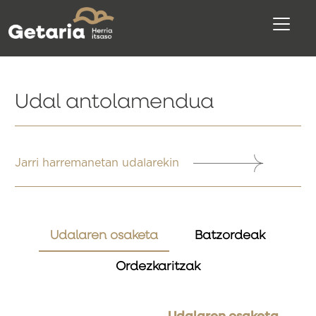
Udal antolamendua
Jarri harremanetan udalarekin
Udalaren osaketa
Batzordeak
Ordezkaritzak