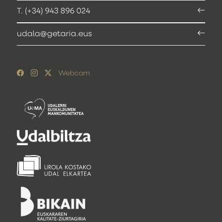
T. (+34) 943 896 024
udala@getaria.eus
Webcam