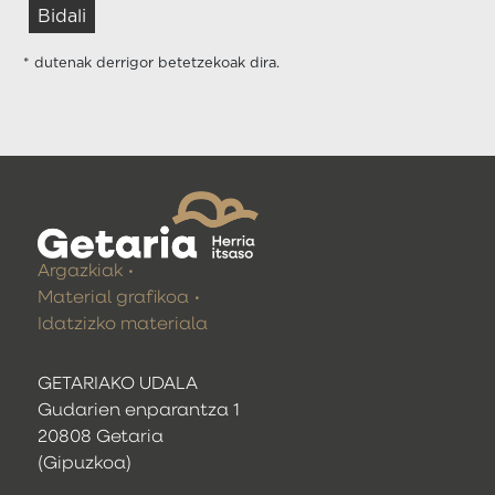
* dutenak derrigor betetzekoak dira.
Argazkiak
Material grafikoa
Idatzizko materiala
GETARIAKO UDALA
Gudarien enparantza 1
20808 Getaria
(Gipuzkoa)