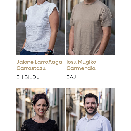
Jaione Larrañaga
Iosu Mugika
Garrastazu
Garmendia
EH BILDU
EAJ