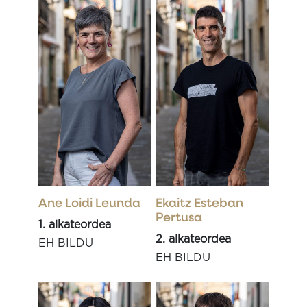
Ane Loidi Leunda
Ekaitz Esteban
Pertusa
1. alkateordea
2. alkateordea
EH BILDU
EH BILDU