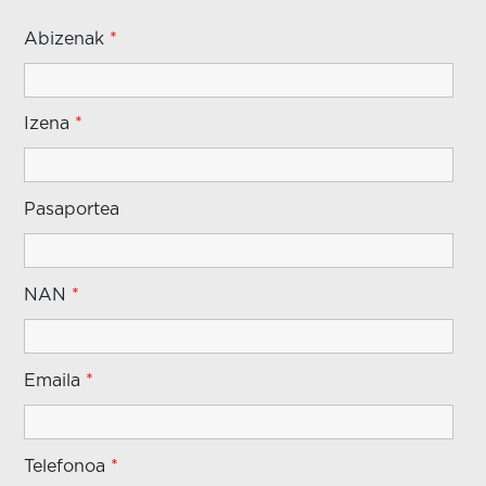
Abizenak
*
Izena
*
Pasaportea
NAN
*
Emaila
*
Telefonoa
*