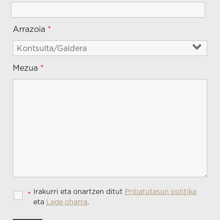
Arrazoia
*
Mezua
*
Irakurri eta onartzen ditut
Pribatutasun politika
*
eta
Lege oharra
.