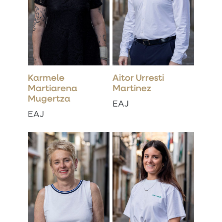
Karmele
Aitor Urresti
Martiarena
Martinez
Mugertza
EAJ
EAJ