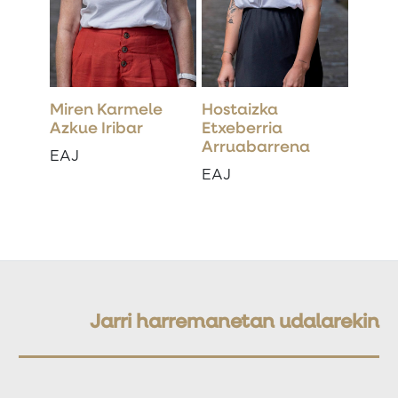
Miren Karmele
Hostaizka
Azkue Iribar
Etxeberria
Arruabarrena
EAJ
EAJ
Jarri harremanetan udalarekin