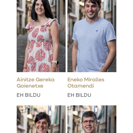
Ainitze Gereka
Eneko Miralles
Goienetxe
Otamendi
EH BILDU
EH BILDU