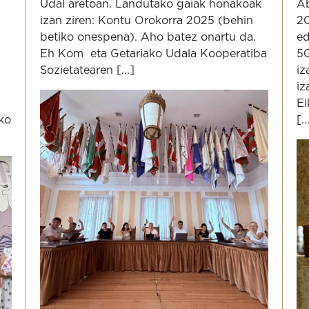
Udal aretoan. Landutako gaiak honakoak
Ab
izan ziren: Kontu Orokorra 2025 (behin
20
betiko onespena). Aho batez onartu da.
ed
Eh Kom eta Getariako Udala Kooperatiba
50
Sozietatearen [...]
iz
iz
El
ako
[..