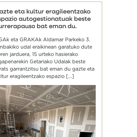
azte eta kultur eragileentzako
spazio autogestionatuak beste
urrerapauso bat eman du.
GAk eta GRAKAk Aldamar Parkeko 3.
nbakiko udal eraikinean garatuko dute
ren jarduera, 15 urteko hasierako
gapenarekin Getariako Udalak beste
rats garrantzitsu bat eman du gazte eta
ltur eragileentzako espazio [...]