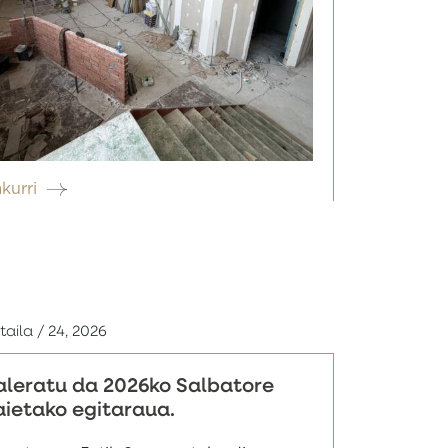
akurri
taila / 24, 2026
aleratu da 2026ko Salbatore
aietako egitaraua.