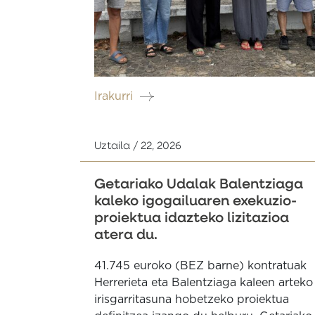
Irakurri
Uztaila / 22, 2026
Getariako Udalak Balentziaga
kaleko igogailuaren exekuzio-
proiektua idazteko lizitazioa
atera du.
41.745 euroko (BEZ barne) kontratuak
Herrerieta eta Balentziaga kaleen arteko
irisgarritasuna hobetzeko proiektua