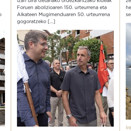
izan dira Getariako ordezkaritzako kideak
ze
Foruen abolizioaren 150. urteurrena eta
he
o
Alkateen Mugimenduaren 50. urteurrena
se
gogoratzeko [...]
Ir