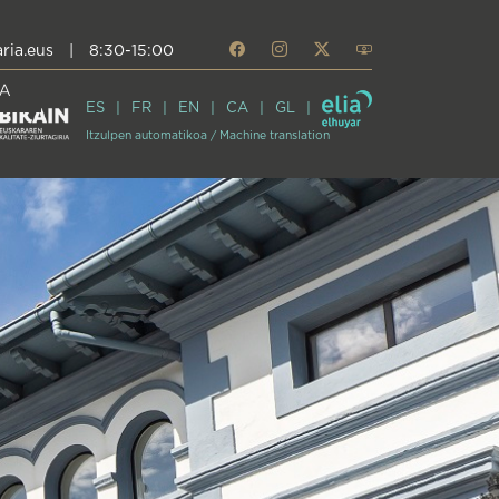
ria.eus
|
8:30-15:00
A
ES
FR
EN
CA
GL
Itzulpen automatikoa / Machine translation