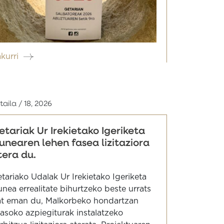
akurri
taila / 18, 2026
etariak Ur Irekietako Igeriketa
unearen lehen fasea lizitaziora
tera du.
tariako Udalak Ur Irekietako Igeriketa
nea errealitate bihurtzeko beste urrats
t eman du, Malkorbeko hondartzan
sasoko azpiegiturak instalatzeko