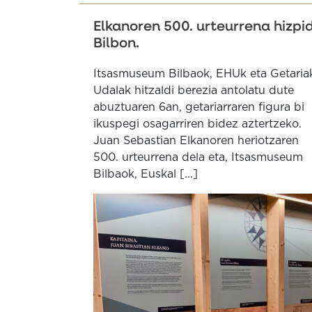
Elkanoren 500. urteurrena hizpi
Bilbon.
Itsasmuseum Bilbaok, EHUk eta Getaria
Udalak hitzaldi berezia antolatu dute
abuztuaren 6an, getariarraren figura bi
ikuspegi osagarriren bidez aztertzeko.
Juan Sebastian Elkanoren heriotzaren
500. urteurrena dela eta, Itsasmuseum
Bilbaok, Euskal [...]