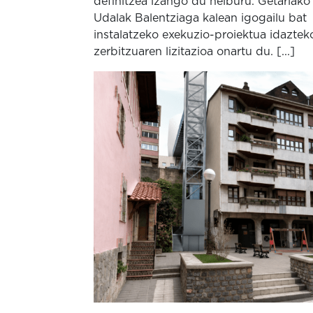
definitzea izango du helburu. Getariako
Udalak Balentziaga kalean igogailu bat
instalatzeko exekuzio-proiektua idaztek
zerbitzuaren lizitazioa onartu du. [...]