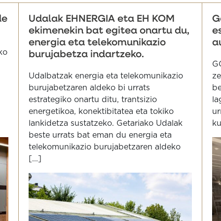
de
Udalak EHNERGIA eta EH KOM
G
ekimenekin bat egitea onartu du,
e
energia eta telekomunikazio
a
ko
burujabetza indartzeko.
G
Udalbatzak energia eta telekomunikazio
ze
burujabetzaren aldeko bi urrats
be
estrategiko onartu ditu, trantsizio
la
energetikoa, konektibitatea eta tokiko
ur
lankidetza sustatzeko. Getariako Udalak
ku
beste urrats bat eman du energia eta
telekomunikazio burujabetzaren aldeko
[...]