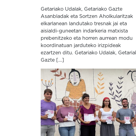
Getariako Udalak, Getariako Gazte
Asanbladak eta Sortzen Aholkularitzak
elkarlanean landutako tresnak jai eta
aisialdi-guneetan indarkeria matxista
prebenitzeko eta horren aurrean modu
koordinatuan jarduteko irizpideak
ezartzen ditu. Getariako Udalak, Getari
Gazte [...]