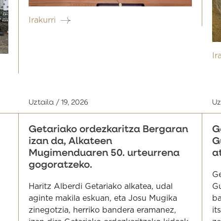
Irakurri
Ir
Uztaila / 19, 2026
Uz
Getariako ordezkaritza Bergaran
G
izan da, Alkateen
G
Mugimenduaren 50. urteurrena
a
gogoratzeko.
Ge
Haritz Alberdi Getariako alkatea, udal
Gu
aginte makila eskuan, eta Josu Mugika
ba
zinegotzia, herriko bandera eramanez,
it