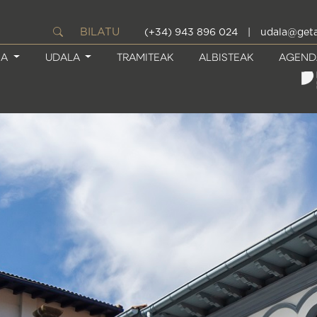
BILATU
(+34) 943 896 024
|
udala@geta
IA
UDALA
TRAMITEAK
ALBISTEAK
AGEND