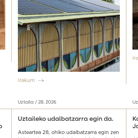
Ir
Irakurri
Uztaila / 28, 2026
Uz
Uztaileko udalbatzarra egin da.
K
o
J
Asteartea 28, ohiko udalbatzarra egin zen