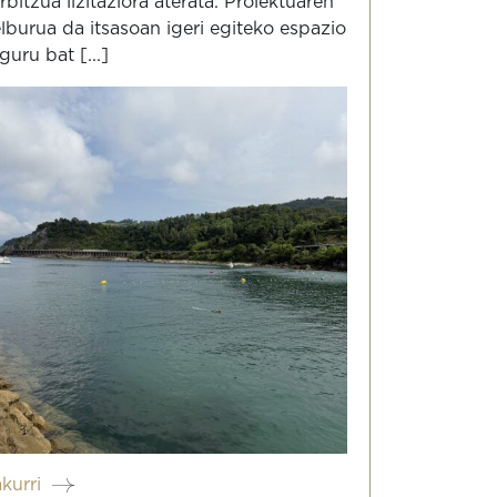
rbitzua lizitaziora aterata. Proiektuaren
lburua da itsasoan igeri egiteko espazio
guru bat [...]
akurri