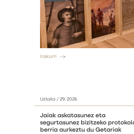
Irakurri
Uztaila / 29, 2026
Jaiak askatasunez eta
segurtasunez bizitzeko protokol
berria aurkeztu du Getariak