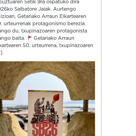
uztuaren 5etik 9ra ospatuko dira
26ko Salbatore Jaiak. Aurtengo
izioan, Getariako Arraun Elkartearen
. urteurrenak protagonismo berezia
ango du, txupinazoaren protagonista
ango baita.
Getariako Arraun
kartearen 50. urteurrena, txupinazoaren
.]