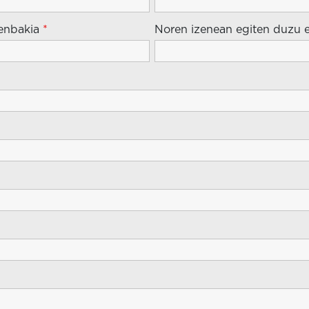
zenbakia
*
Noren izenean egiten duzu 