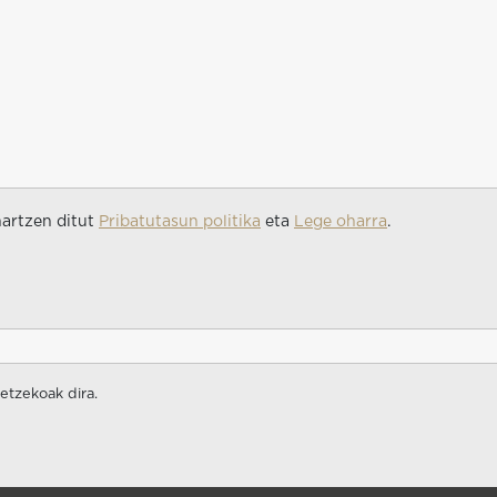
nartzen ditut
Pribatutasun politika
eta
Lege oharra
.
etzekoak dira.