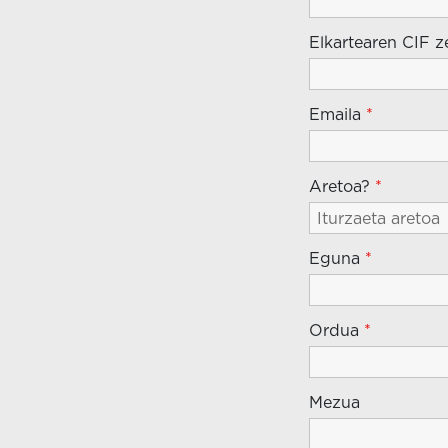
Elkartearen CIF 
Emaila
*
Aretoa?
*
Eguna
*
Ordua
*
Mezua