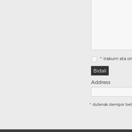
*
Irakurri eta o
Address
* dutenak derrigor bet