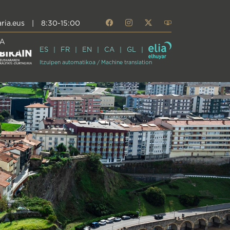
ria.eus
|
8:30-15:00
A
ES
FR
EN
CA
GL
Itzulpen automatikoa / Machine translation