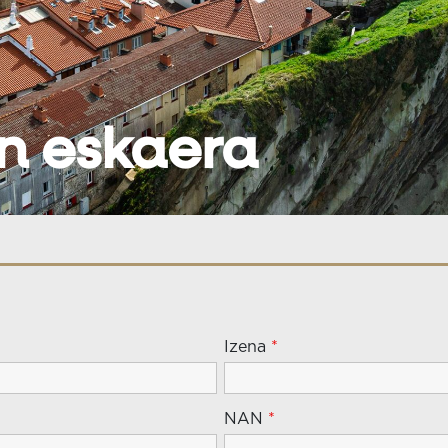
n eskaera
Izena
*
NAN
*