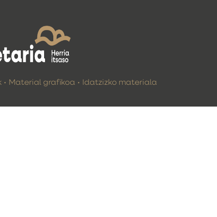
k
Material grafikoa
Idatzizko materiala