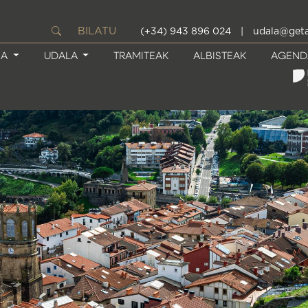
BILATU
(+34) 943 896 024
|
udala@geta
IA
UDALA
TRAMITEAK
ALBISTEAK
AGEND