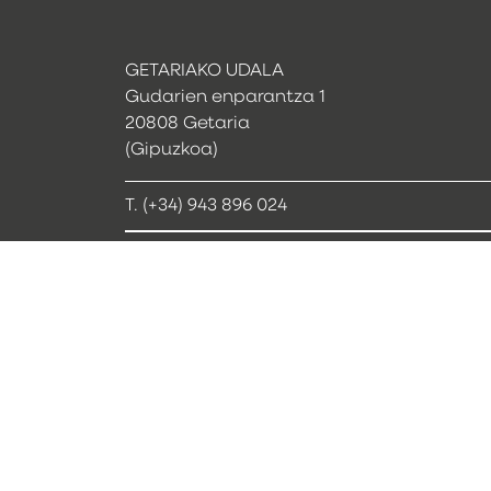
GETARIAKO UDALA
Gudarien enparantza 1
20808 Getaria
(Gipuzkoa)
T. (+34) 943 896 024
udala@getaria.eus
Webcam