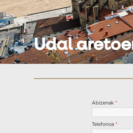
Udal aretoe
Abizenak
*
Telefonoa
*