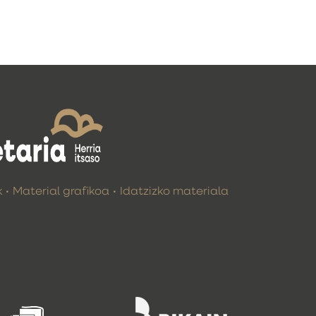
k
Material grafikoa
Idatzizko materiala