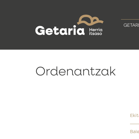
GETAR
Ordenantzak
Ekit
Bale