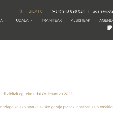
BILATU
(+34) 943 896 024
|
udala@geta
IA
UDALA
TRAMITEAK
ALBISTEAK
AGEND
aldi zibilak egiteko udal Ordenantza 2026
ntziaga kaleko aparkalekuko garaje plazak jabetzan zein emakid