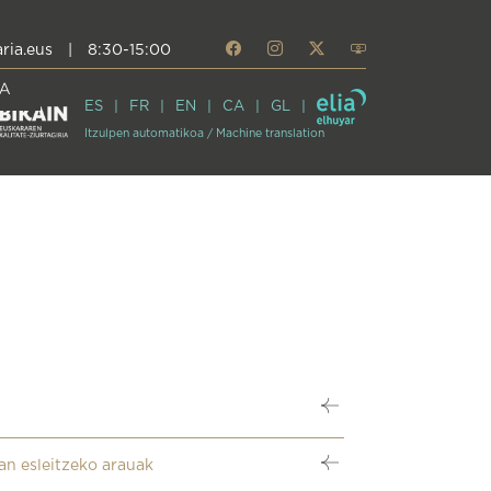
ria.eus
|
8:30-15:00
A
ES
FR
EN
CA
GL
Itzulpen automatikoa / Machine translation
an esleitzeko arauak