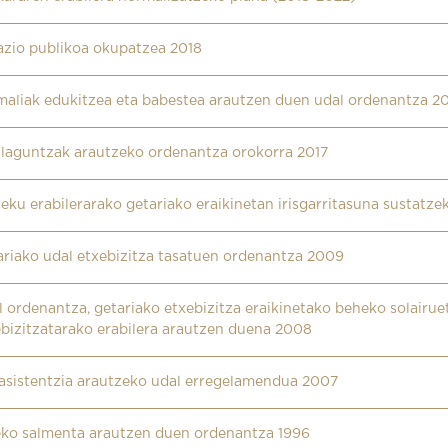
azio publikoa okupatzea 2018
maliak edukitzea eta babestea arautzen duen udal ordenantza 2
ulaguntzak arautzeko ordenantza orokorra 2017
leku erabilerarako getariako eraikinetan irisgarritasuna sustatz
ariako udal etxebizitza tasatuen ordenantza 2009
 ordenantza, getariako etxebizitza eraikinetako beheko solairue
ebizitzatarako erabilera arautzen duena 2008
easistentzia arautzeko udal erregelamendua 2007
eko salmenta arautzen duen ordenantza 1996