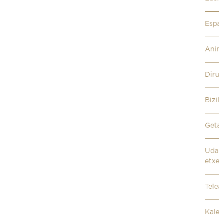
Esp
Ani
Dir
Bizi
Get
Udal
etx
Tel
Kal