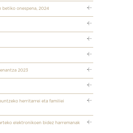
n betiko onespena, 2024
rdenantza 2023
untzeko herritarrei eta familiei
tarteko elektronikoen bidez harremanak