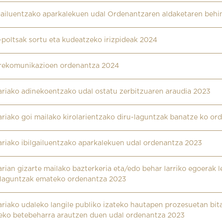
lgailuentzako aparkalekuen udal Ordenantzaren aldaketaren behi
poltsak sortu eta kudeatzeko irizpideak 2024
rekomunikazioen ordenantza 2024
ariako adinekoentzako udal ostatu zerbitzuaren araudia 2023
riako goi mailako kirolarientzako diru-laguntzak banatze ko o
ariako ibilgailuentzako aparkalekuen udal ordenantza 2023
rian gizarte mailako bazterkeria eta/edo behar larriko egoerak le
ulaguntzak emateko ordenantza 2023
riako udaleko langile publiko izateko hautapen prozesuetan bi
teko betebeharra arautzen duen udal ordenantza 2023