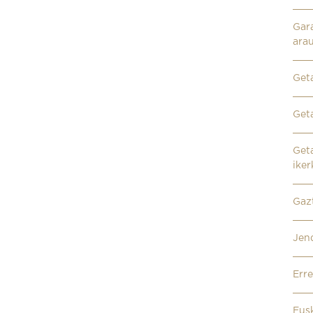
Gara
ara
Get
Get
Get
ike
Gazt
Jen
Erre
Eus