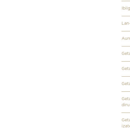
Ibi
Lan-
Aur
Get
Geta
Get
Geta
dir
Geta
iza