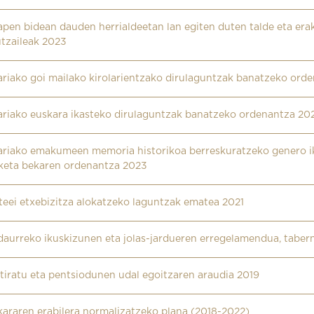
pen bidean dauden herrialdeetan lan egiten duten talde eta era
utzaileak 2023
ariako goi mailako kirolarientzako dirulaguntzak banatzeko ord
ariako euskara ikasteko dirulaguntzak banatzeko ordenantza 20
ariako emakumeen memoria historikoa berreskuratzeko genero 
rketa bekaren ordenantza 2023
eei etxebizitza alokatzeko laguntzak ematea 2021
daurreko ikuskizunen eta jolas-jardueren erregelamendua, tabe
tiratu eta pentsiodunen udal egoitzaren araudia 2019
kararen erabilera normalizatzeko plana (2018-2022)