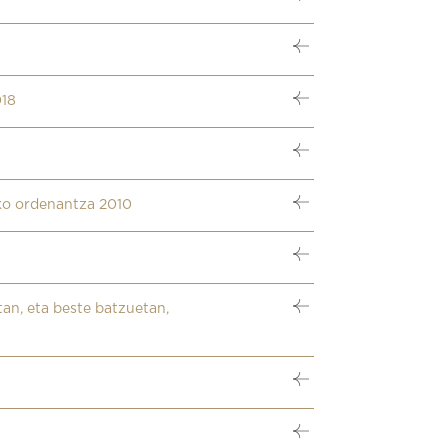
018
eko ordenantza 2010
tan, eta beste batzuetan,