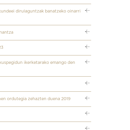
kundeei dirulaguntzak banatzeko oinarri
enantza
23
ikuspegidun ikerketarako emango den
rnen ordutegia zehazten duena 2019