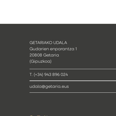
GETARIAKO UDALA
Gudarien enparantza 1
20808 Getaria
(Gipuzkoa)
T. (+34) 943 896 024
udala@getaria.eus