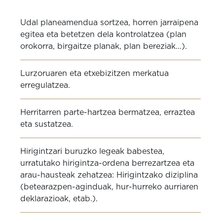
Udal planeamendua sortzea, horren jarraipena
egitea eta betetzen dela kontrolatzea (plan
orokorra, birgaitze planak, plan bereziak…).
Lurzoruaren eta etxebizitzen merkatua
erregulatzea.
Herritarren parte-hartzea bermatzea, erraztea
eta sustatzea.
Hirigintzari buruzko legeak babestea,
urratutako hirigintza-ordena berrezartzea eta
arau-hausteak zehatzea: Hirigintzako diziplina
(betearazpen-aginduak, hur-hurreko aurriaren
deklarazioak, etab.).