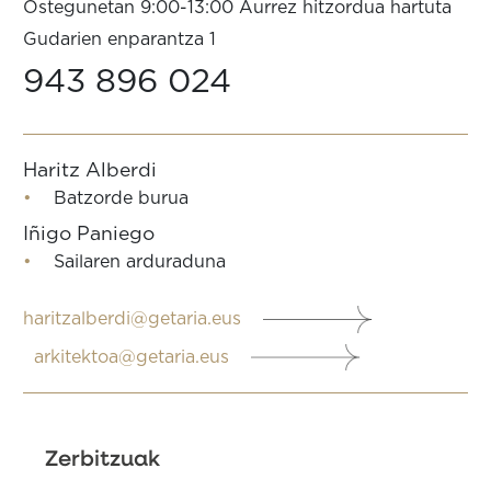
Ostegunetan 9:00-13:00 Aurrez hitzordua hartuta
Gudarien enparantza 1
943 896 024
Haritz Alberdi
Batzorde burua
Iñigo Paniego
Sailaren arduraduna
haritzalberdi@getaria.eus
arkitektoa@getaria.eus
Zerbitzuak