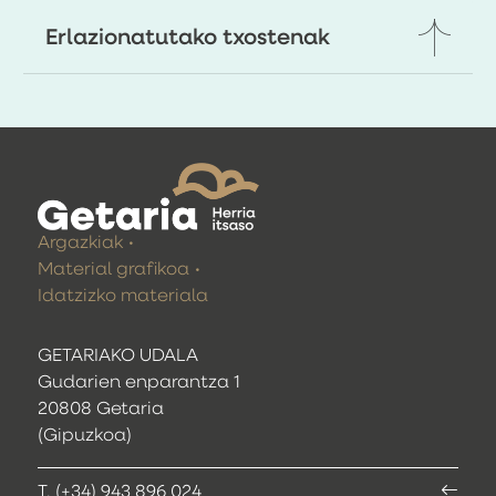
Erlazionatutako txostenak
Argazkiak
Material grafikoa
Idatzizko materiala
GETARIAKO UDALA
Gudarien enparantza 1
20808 Getaria
(Gipuzkoa)
T. (+34) 943 896 024