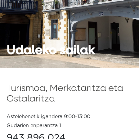
Udaleko sailak
Turismoa, Merkataritza eta
Ostalaritza
Astelehenetik igandera 9:00-13:00
Gudarien enparantza 1
943 896 024