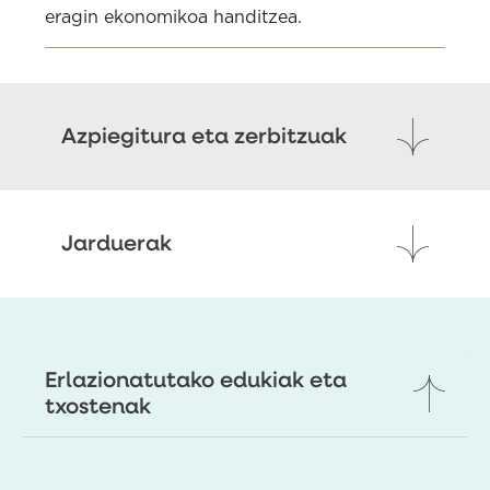
eragin ekonomikoa handitzea.
Azpiegitura eta zerbitzuak
Jarduerak
Erlazionatutako edukiak eta
txostenak