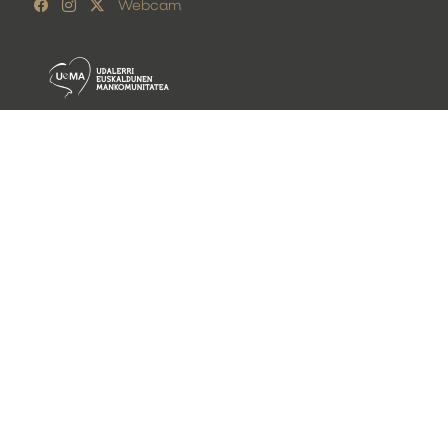
Webcam
Lege oharra
Pribatutasun politika
Cookie politika
©
Getariako Udala 2026