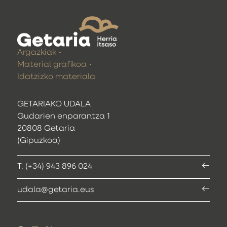
Argazkiak
Material grafikoa
Idatzizko materiala
GETARIAKO UDALA
Gudarien enparantza 1
20808 Getaria
(Gipuzkoa)
T. (+34) 943 896 024
udala@getaria.eus