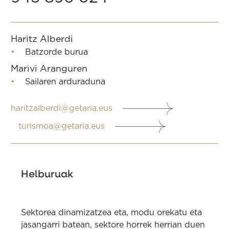
Haritz Alberdi
Batzorde burua
Marivi Aranguren
Sailaren arduraduna
haritzalberdi@getaria.eus
turismoa@getaria.eus
Helburuak
Sektorea dinamizatzea eta, modu orekatu eta
jasangarri batean, sektore horrek herrian duen