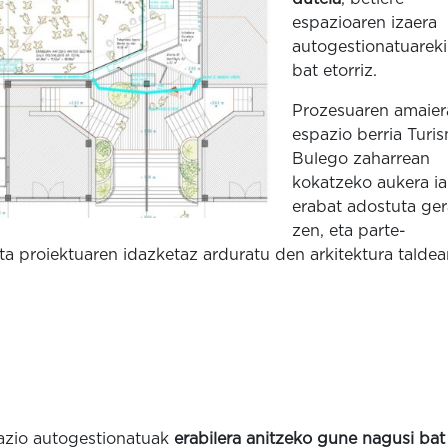
espazioaren izaera
autogestionatuarek
bat etorriz.
Prozesuaren amaier
espazio berria Turi
Bulego zaharrean
kokatzeko aukera ia
erabat adostuta ger
zen, eta parte-
ta proiektuaren idazketaz arduratu den arkitektura taldea
azio autogestionatuak
erabilera anitzeko gune nagusi bat