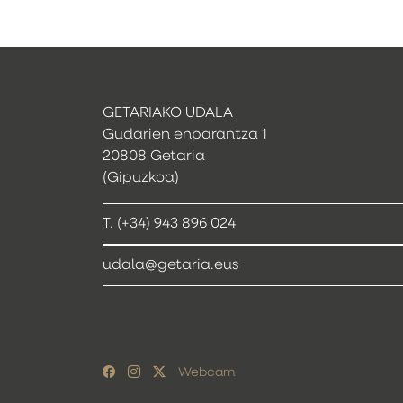
GETARIAKO UDALA
Gudarien enparantza 1
20808 Getaria
(Gipuzkoa)
T. (+34) 943 896 024
udala@getaria.eus
Webcam