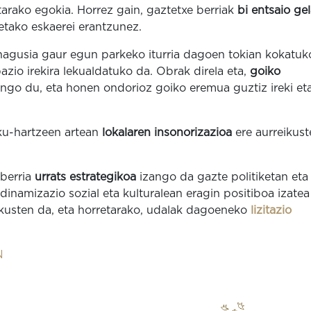
tarako egokia. Horrez gain, gaztetxe berriak
bi entsaio ge
etako eskaerei erantzunez.
nagusia gaur egun parkeko iturria dagoen tokian kokatuk
pazio irekira lekualdatuko da. Obrak direla eta,
goiko
ngo du, eta honen ondorioz goiko eremua guztiz ireki et
sku-hartzeen artean
lokalaren insonorizazioa
ere aurreikust
 berria
urrats estrategikoa
izango da gazte politiketan eta
 dinamizazio sozial eta kulturalean eragin positiboa izatea
kusten da, eta horretarako, udalak dagoeneko
lizitazio
N