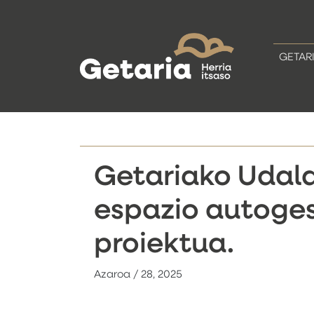
GETAR
Getariako Udalak
espazio autoges
proiektua.
Azaroa / 28, 2025