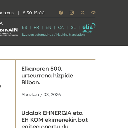
ria.eus
|
8:30-15:00
A
ES
FR
EN
CA
GL
Itzulpen automatikoa / Machine translation
Elkanoren 500.
urteurrena hizpide
Bilbon.
o
Abuztua / 03, 2026
Udalak EHNERGIA eta
EH KOM ekimenekin bat
egitea onartu du,