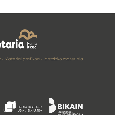
k
Material grafikoa
Idatzizko materiala