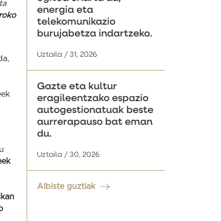
ta
energia eta
roko
telekomunikazio
burujabetza indartzeko.
Uztaila / 31, 2026
da,
Gazte eta kultur
eek
eragileentzako espazio
autogestionatuak beste
aurrerapauso bat eman
du.
u
Uztaila / 30, 2026
eek
Albiste guztiak
ikan
o