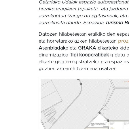
Getariako Udalak espazio autogestionatu
herriko eragileen topaketa- eta jarduer
aurrekontua izango du egitasmoak, eta 
aurreikusita daude. Espazioa
Turismo B
Datozen hilabeteetan eraikiko den espaz
eta horretarako azken hilabeteetan
proz
Asanbladako
eta
GRAKA elkarteko
kide
dinamizazioa
Tipi kooperatibak
gidatu d
elkarte gisa erregistratzeko eta espazior
guztien artean hitzarmena osatzen.