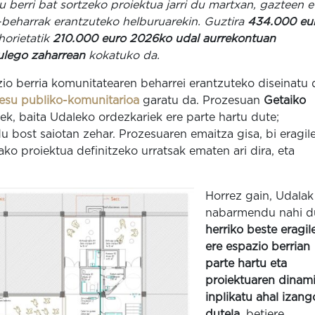
 berri bat sortzeko proiektua jarri du martxan, gazteen e
a-beharrak erantzuteko helburuarekin. Guztira
434.000 eu
horietatik
210.000 euro 2026ko udal aurrekontuan
ulego zaharrean
kokatuko da.
io berria komunitatearen beharrei erantzuteko diseinatu 
esu publiko-komunitarioa
garatu da. Prozesuan
Getaiko
ek, baita Udaleko ordezkariek ere parte hartu dute;
u bost saiotan zehar. Prozesuaren emaitza gisa, bi eragil
ako proiektua definitzeko urratsak ematen ari dira, eta
Horrez gain, Udalak
nabarmendu nahi d
herriko beste eragil
ere espazio berrian
parte hartu eta
proiektuaren dinam
inplikatu ahal izang
dutela
, betiere