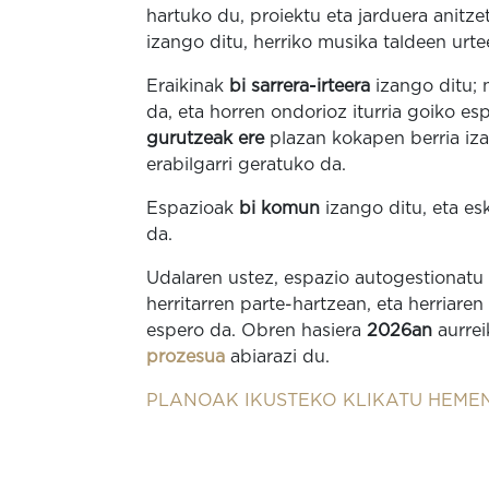
hartuko du, proiektu eta jarduera anitze
izango ditu, herriko musika taldeen urte
Eraikinak
bi sarrera-irteera
izango ditu; 
da, eta horren ondorioz iturria goiko es
gurutzeak ere
plazan kokapen berria iza
erabilgarri geratuko da.
Espazioak
bi komun
izango ditu, eta e
da.
Udalaren ustez, espazio autogestionatu
herritarren parte-hartzean, eta herriaren
espero da. Obren hasiera
2026an
aurrei
prozesua
abiarazi du.
PLANOAK IKUSTEKO KLIKATU HEME