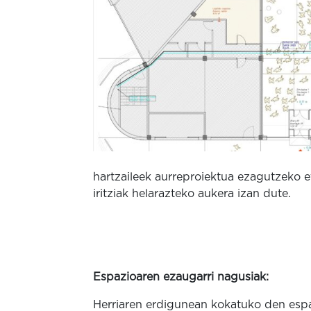
hartzaileek aurreproiektua ezagutzeko e
iritziak helarazteko aukera izan dute.
Espazioaren ezaugarri nagusiak:
Herriaren erdigunean kokatuko den esp