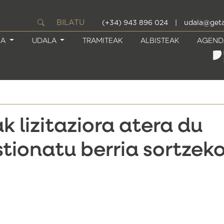
BILATU
(+34) 943 896 024
|
udala@geta
IA
UDALA
TRAMITEAK
ALBISTEAK
AGEND
 lizitaziora atera du
tionatu berria sortzek