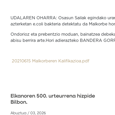
UDALAREN OHARRA: Osasun Sailak egindako ura
azterketan e.coli bakteria detektatu da Malkorbe ho
Ondorioz eta prebentzio moduan, bainatzea debek
abisu berrira arte.Hori adierazteko BANDERA GORRI
20210615 Malkorberen Kalifikazioa.pdf
Elkanoren 500. urteurrena hizpide
Bilbon.
Abuztua / 03, 2026