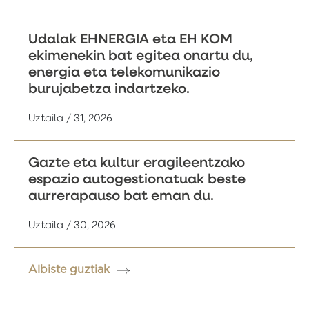
Udalak EHNERGIA eta EH KOM
ekimenekin bat egitea onartu du,
energia eta telekomunikazio
burujabetza indartzeko.
Uztaila / 31, 2026
Gazte eta kultur eragileentzako
espazio autogestionatuak beste
aurrerapauso bat eman du.
Uztaila / 30, 2026
Albiste guztiak