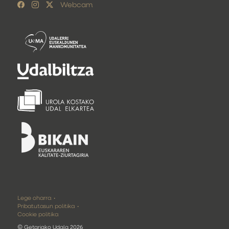
Webcam
Lege oharra
Pribatutasun politika
Cookie politika
©
Getariako Udala 2026