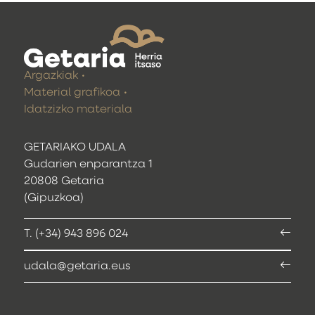
Argazkiak
Material grafikoa
Idatzizko materiala
GETARIAKO UDALA
Gudarien enparantza 1
20808 Getaria
(Gipuzkoa)
T. (+34) 943 896 024
udala@getaria.eus