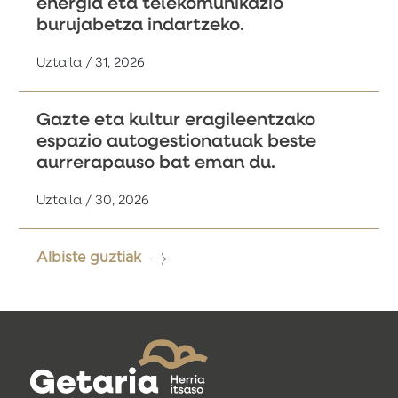
energia eta telekomunikazio
burujabetza indartzeko.
Uztaila / 31, 2026
Gazte eta kultur eragileentzako
espazio autogestionatuak beste
aurrerapauso bat eman du.
Uztaila / 30, 2026
Albiste guztiak