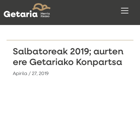
Salbatoreak 2019; aurten
ere Getariako Konpartsa
Apirila / 27, 2019