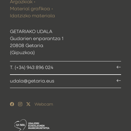
Argazkiak
Material grafikoa
Idatzizko materiala
GETARIAKO UDALA
Gudarien enparantza 1
20808 Getaria
(Gipuzkoa)
T. (+34) 943 896 024
udala@getaria.eus
Webcam