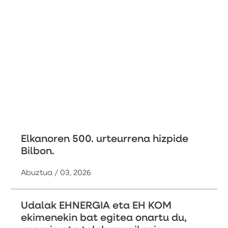
Elkanoren 500. urteurrena hizpide
Bilbon.
Abuztua / 03, 2026
Udalak EHNERGIA eta EH KOM
ekimenekin bat egitea onartu du,