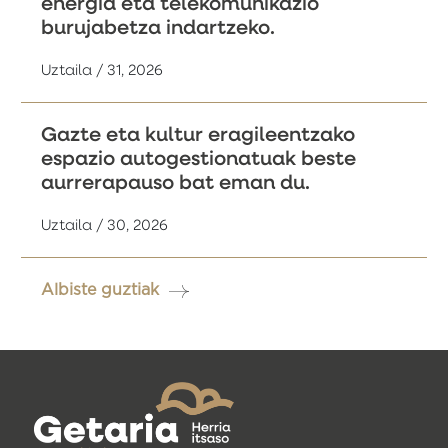
energia eta telekomunikazio
burujabetza indartzeko.
Uztaila / 31, 2026
Gazte eta kultur eragileentzako
espazio autogestionatuak beste
aurrerapauso bat eman du.
Uztaila / 30, 2026
Albiste guztiak