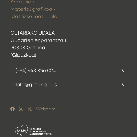
Argazkiak
Material grafikoa
Idatzizko materiala
GETARIAKO UDALA
Gudarien enparantza 1
20808 Getaria
(Gipuzkoa)
T. (+34) 943 896 024
udala@getaria.eus
Webcam