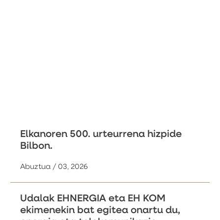
Elkanoren 500. urteurrena hizpide
Bilbon.
Abuztua / 03, 2026
Udalak EHNERGIA eta EH KOM
ekimenekin bat egitea onartu du,