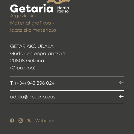
Argazkiak
Material grafikoa
Idatzizko materiala
GETARIAKO UDALA
Gudarien enparantza 1
20808 Getaria
(Gipuzkoa)
T. (+34) 943 896 024
udala@getaria.eus
Webcam