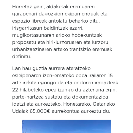
Horretaz gain, aldaketak eremuaren
garapenari dagozkion ekipamenduak eta
espazio libreak antolatu beharko ditu,
irisgarritasun baldintzak ezarri,
mugikortasunaren arloko hobekuntzak
proposatu eta hiri-lurzoruaren eta lurzoru
urbanizaezinaren arteko trantsizio eremuak
definitu.
Lan hau guztia aurrera ateratzeko
esleipenaren izen-emateko epea irailaren 15
arte irekita egongo da eta ondoren irabazleak
22 hilabeteko epea izango du azterlana egin,
parte-hartzea sustatu eta dokumentazioa
idatzi eta aurkezteko. Honetarako, Getariako
Udalak 65.000€ aurrekontua aurkeztu du.