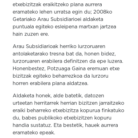
etxebizitzak eraikitzeko plana aurrera
eramateko lehen urratsa egin du; 2008ko
Getariako Arau Subsidiarioei aldaketa
puntuala egiteko esleipena martxan jartzea
hain zuzen ere.
Arau Subsidiarioak herriko lurzoruaren
antolaketarako tresna bat da, honen bidez,
lurzoruaren erabilera definitzen da epe luzera.
Honenbestez, Potzuaga Gaina eremuan etxe
bizitzak egiteko beharrezkoa da lurzoru
horren erabilera plana aldatzea.
Aldaketa honek, alde batetik, datozen
urteetan herritarrek herrian bizitzen jarraitzeko
eraiki beharreko etxebizitza kopurua finkatuko
du, babes publikoko etxebizitzen kopuru
handia sustatuz. Eta bestetik, hauek aurrera
eramateko epeak.