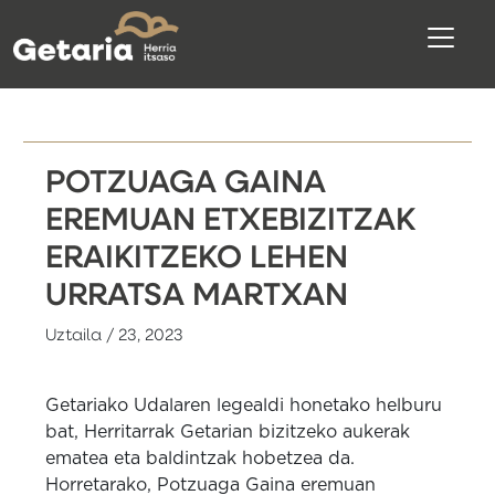
POTZUAGA GAINA
EREMUAN ETXEBIZITZAK
ERAIKITZEKO LEHEN
URRATSA MARTXAN
Uztaila / 23, 2023
Getariako Udalaren legealdi honetako helburu
bat, Herritarrak Getarian bizitzeko aukerak
ematea eta baldintzak hobetzea da.
Horretarako, Potzuaga Gaina eremuan