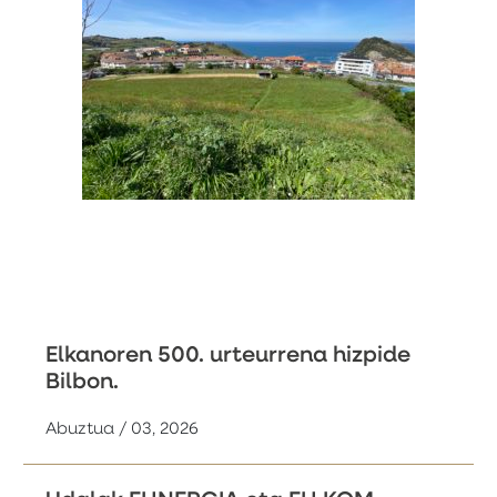
Elkanoren 500. urteurrena hizpide
Bilbon.
Abuztua / 03, 2026