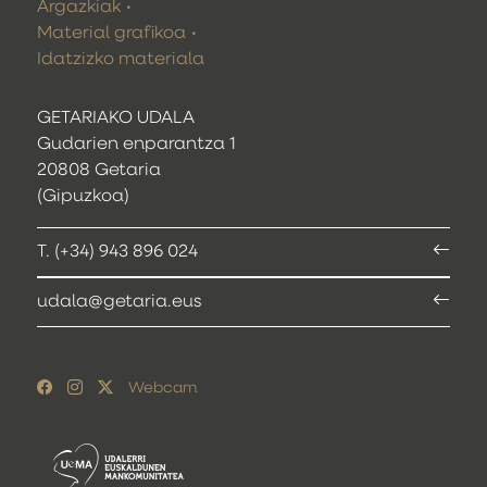
Argazkiak
Material grafikoa
Idatzizko materiala
GETARIAKO UDALA
Gudarien enparantza 1
20808 Getaria
(Gipuzkoa)
T. (+34) 943 896 024
udala@getaria.eus
Webcam