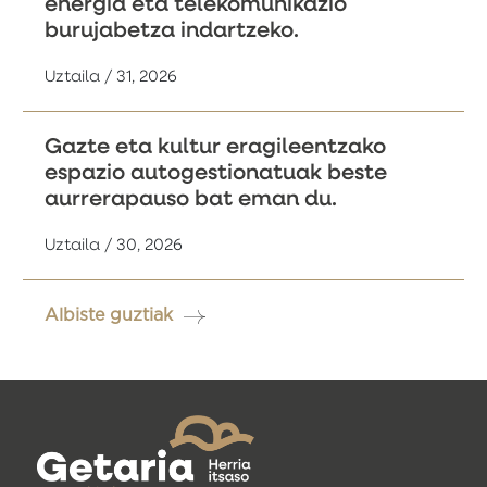
energia eta telekomunikazio
burujabetza indartzeko.
Uztaila / 31, 2026
Gazte eta kultur eragileentzako
espazio autogestionatuak beste
aurrerapauso bat eman du.
Uztaila / 30, 2026
Albiste guztiak