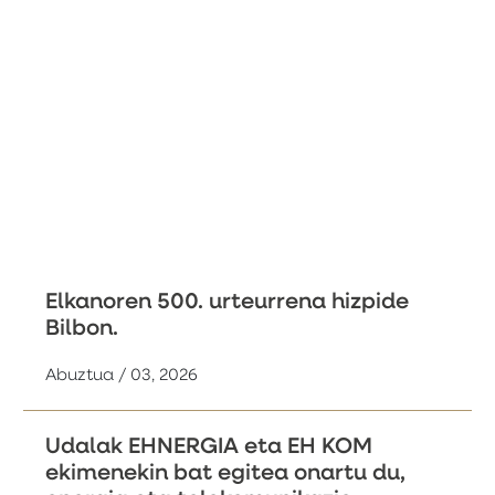
Elkanoren 500. urteurrena hizpide
Bilbon.
Abuztua / 03, 2026
Udalak EHNERGIA eta EH KOM
ekimenekin bat egitea onartu du,