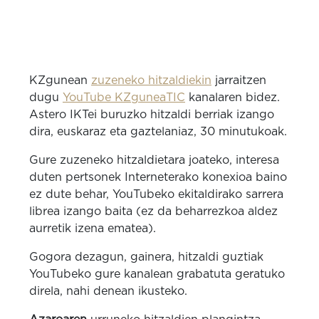
KZgunean
zuzeneko hitzaldiekin
jarraitzen
dugu
YouTube KZguneaTIC
kanalaren bidez.
Astero IKTei buruzko hitzaldi berriak izango
dira, euskaraz eta gaztelaniaz, 30 minutukoak.
Gure zuzeneko hitzaldietara joateko, interesa
duten pertsonek Interneterako konexioa baino
ez dute behar, YouTubeko ekitaldirako sarrera
librea izango baita (ez da beharrezkoa aldez
aurretik izena ematea).
Gogora dezagun, gainera, hitzaldi guztiak
YouTubeko gure kanalean grabatuta geratuko
direla, nahi denean ikusteko.