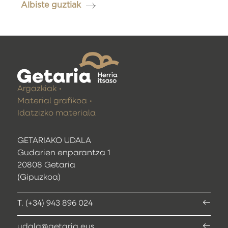
Albiste guztiak
Argazkiak
Material grafikoa
Idatzizko materiala
GETARIAKO UDALA
Gudarien enparantza 1
20808 Getaria
(Gipuzkoa)
T. (+34) 943 896 024
udala@getaria.eus