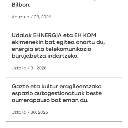
Bilbon.
Abuztua / 03, 2026
Udalak EHNERGIA eta EH KOM
ekimenekin bat egitea onartu du,
energia eta telekomunikazio
burujabetza indartzeko.
Uztaila / 31, 2026
Gazte eta kultur eragileentzako
espazio autogestionatuak beste
aurrerapauso bat eman du.
Uztaila / 30, 2026