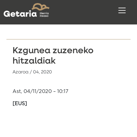
Kzgunea zuzeneko
hitzaldiak
Azaroa / 04, 2020
Ast, 04/11/2020 – 10:17
[EUS]