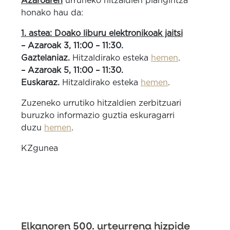
Azaroaren
urruneko hitzaldien plangintza
honako hau da:
1. astea: Doako liburu elektronikoak jaitsi
– Azaroak 3, 11:00 – 11:30.
Gaztelaniaz.
Hitzaldirako esteka
hemen
.
– Azaroak 5, 11:00 – 11:30.
Euskaraz.
Hitzaldirako esteka
hemen
.
Zuzeneko urrutiko hitzaldien zerbitzuari
buruzko informazio guztia eskuragarri
duzu
hemen
.
KZgunea
Elkanoren 500. urteurrena hizpide