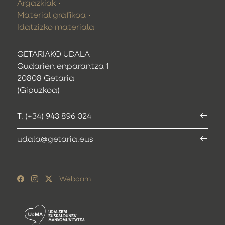
Argazkiak
Material grafikoa
Idatzizko materiala
GETARIAKO UDALA
Gudarien enparantza 1
20808 Getaria
(Gipuzkoa)
T. (+34) 943 896 024
udala@getaria.eus
Webcam