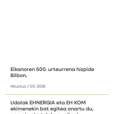
Elkanoren 500. urteurrena hizpide
Bilbon.
Abuztua / 03, 2026
Udalak EHNERGIA eta EH KOM
ekimenekin bat egitea onartu du,