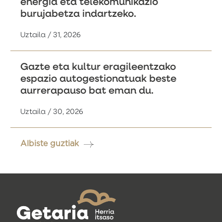
energia eta telekomunikazio
burujabetza indartzeko.
Uztaila / 31, 2026
Gazte eta kultur eragileentzako
espazio autogestionatuak beste
aurrerapauso bat eman du.
Uztaila / 30, 2026
Albiste guztiak