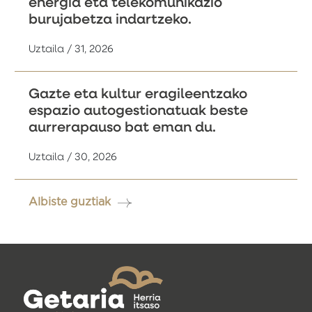
energia eta telekomunikazio
burujabetza indartzeko.
Uztaila / 31, 2026
Gazte eta kultur eragileentzako
espazio autogestionatuak beste
aurrerapauso bat eman du.
Uztaila / 30, 2026
Albiste guztiak