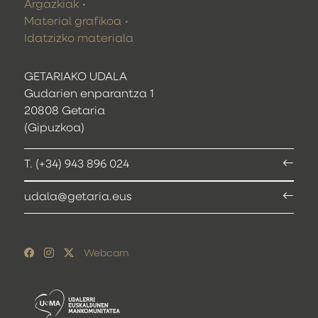
Argazkiak
Material grafikoa
Idatzizko materiala
GETARIAKO UDALA
Gudarien enparantza 1
20808 Getaria
(Gipuzkoa)
T. (+34) 943 896 024
udala@getaria.eus
Webcam