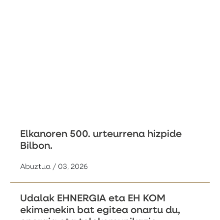
Elkanoren 500. urteurrena hizpide
Bilbon.
Abuztua / 03, 2026
Udalak EHNERGIA eta EH KOM
ekimenekin bat egitea onartu du,