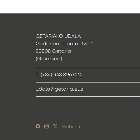
GETARIAKO UDALA
Gudarien enparantza 1
20808 Getaria
(Gipuzkoa)
T. (+34) 943 896 024
udala@getaria.eus
Webcam