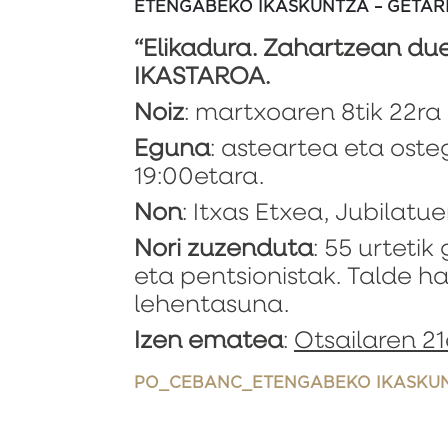
ETENGABEKO IKASKUNTZA – GETAR
“Elikadura. Zahartzean du
IKASTAROA.
Noiz
: martxoaren 8tik 22ra
Eguna
: asteartea eta oste
19:00etara.
Non
: Itxas Etxea, Jubilatu
Nori zuzenduta
: 55 urtetik
eta pentsionistak. Talde h
lehentasuna.
Izen ematea
:
Otsailaren 2
PO_CEBANC_ETENGABEKO IKASKU