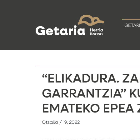
GETAR
“ELIKADURA. Z
GARRANTZIA” K
EMATEKO EPEA 
Otsaila / 19, 2022