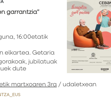
IA
en garrantzia”
guna, 16:00etatik
en elkartea. Getaria
 gorakoak, jubilatuak
auek dute
1etik martxoaren 3ra
/ udaletxean
NTZA_EUS