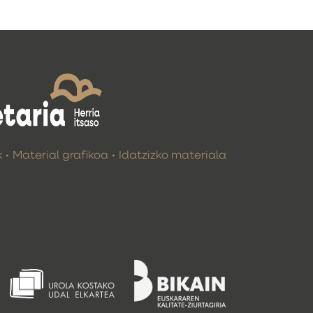
k
Material grafikoa
Idatzizko materiala