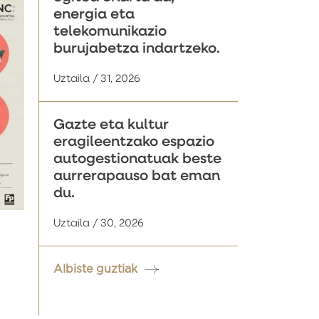
energia eta
telekomunikazio
burujabetza indartzeko.
Uztaila / 31, 2026
Gazte eta kultur
eragileentzako espazio
autogestionatuak beste
aurrerapauso bat eman
du.
Uztaila / 30, 2026
Albiste guztiak