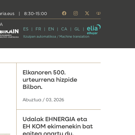
ria.eus
|
8:30-15:00
A
ES
FR
EN
CA
GL
Itzulpen automatikoa / Machine translation
Elkanoren 500.
urteurrena hizpide
Bilbon.
Abuztua / 03, 2026
Udalak EHNERGIA eta
EH KOM ekimenekin bat
egitea onartu du,