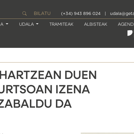
BILATU
(+34) 943 896 024
|
udala@geta
IA
UDALA
TRAMITEAK
ALBISTEAK
AGEND
AHARTZEAN DUEN
URTSOAN IZENA
ZABALDU DA