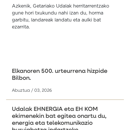
Azkenik, Getariako Udalak herritarrentzako
gune hori txukundu nahi izan du, horma
garbitu, landareak landatu eta aulki bat
ezarrita.
Elkanoren 500. urteurrena hizpide
Bilbon.
Abuztua / 03, 2026
Udalak EHNERGIA eta EH KOM
ekimenekin bat egitea onartu du,
energia eta telekomunikazio