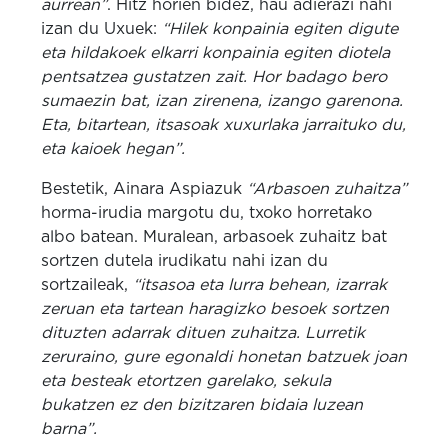
aurrean”
. Hitz horien bidez, hau adierazi nahi
izan du Uxuek:
“Hilek konpainia egiten digute
eta hildakoek elkarri konpainia egiten diotela
pentsatzea gustatzen zait. Hor badago bero
sumaezin bat, izan zirenena, izango garenona.
Eta, bitartean, itsasoak xuxurlaka jarraituko du,
eta kaioek hegan”.
Bestetik, Ainara Aspiazuk
“Arbasoen zuhaitza”
horma-irudia margotu du, txoko horretako
albo batean. Muralean, arbasoek zuhaitz bat
sortzen dutela irudikatu nahi izan du
sortzaileak,
“itsasoa eta lurra behean, izarrak
zeruan eta tartean haragizko besoek sortzen
dituzten adarrak dituen zuhaitza. Lurretik
zeruraino, gure egonaldi honetan batzuek joan
eta besteak etortzen garelako, sekula
bukatzen ez den bizitzaren bidaia luzean
barna”.