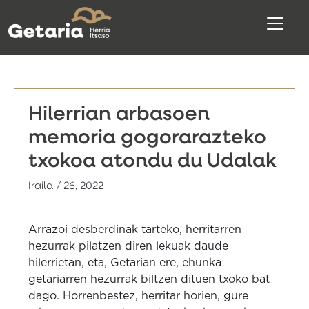
Hilerrian arbasoen
memoria gogorarazteko
txokoa atondu du Udalak
Iraila / 26, 2022
Arrazoi desberdinak tarteko, herritarren
hezurrak pilatzen diren lekuak daude
hilerrietan, eta, Getarian ere, ehunka
getariarren hezurrak biltzen dituen txoko bat
dago. Horrenbestez, herritar horien, gure