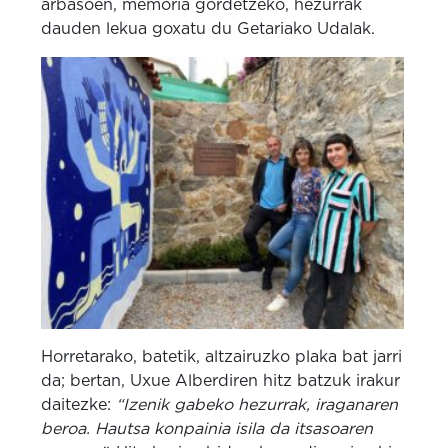
arbasoen, memoria gordetzeko, hezurrak
dauden lekua goxatu du Getariako Udalak.
Horretarako, batetik, altzairuzko plaka bat jarri
da; bertan, Uxue Alberdiren hitz batzuk irakur
daitezke:
“Izenik gabeko hezurrak, iraganaren
beroa. Hautsa konpainia isila da itsasoaren