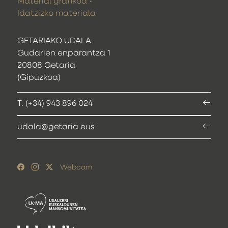
Material grafikoa
Idatzizko materiala
GETARIAKO UDALA
Gudarien enparantza 1
20808 Getaria
(Gipuzkoa)
T. (+34) 943 896 024
udala@getaria.eus
Webcam