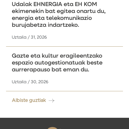
Udalak EHNERGIA eta EH KOM
ekimenekin bat egitea onartu du,
energia eta telekomunikazio
burujabetza indartzeko.
Uztaila / 31, 2026
Gazte eta kultur eragileentzako
espazio autogestionatuak beste
aurrerapauso bat eman du.
Uztaila / 30, 2026
Albiste guztiak