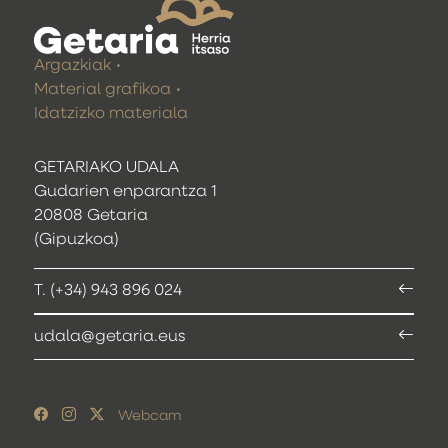
Argazkiak
Material grafikoa
Idatzizko materiala
GETARIAKO UDALA
Gudarien enparantza 1
20808 Getaria
(Gipuzkoa)
T. (+34) 943 896 024
udala@getaria.eus
Webcam