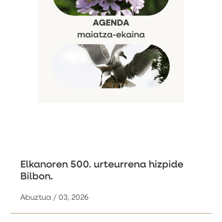
Elkanoren 500. urteurrena hizpide
Bilbon.
Abuztua / 03, 2026