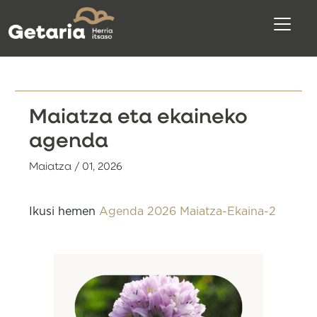
Maiatza eta ekaineko
agenda
Maiatza / 01, 2026
Ikusi hemen
Agenda 2026 Maiatza-Ekaina-2