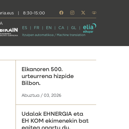
ria.eus
|
8:30-15:00
A
ES
FR
EN
CA
GL
Itzulpen automatikoa / Machine translation
Elkanoren 500.
urteurrena hizpide
Bilbon.
Abuztua / 03, 2026
Udalak EHNERGIA eta
EH KOM ekimenekin bat
egitea onartu du,