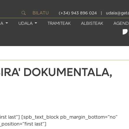
BILATU
(+34) 943 896 024
|
udala@geta
IA
UDALA
TRAMITEAK
ALBISTEAK
AGEND
BIRA' DOKUMENTALA,
I
first last”] [spb_text_block pb_margin_bottom=”no”
sition=”first last”]