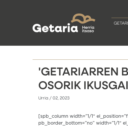
GETAR
'GETARIARREN 
OSORIK IKUSGA
Urria / 02, 2023
[spb_column width=”1/1″ el_position=”
pb_border_bottom=”no” width=”1/1″ el_po