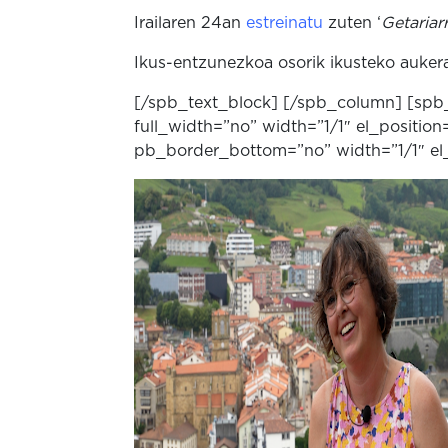
Irailaren 24an
estreinatu
zuten ‘
Getariarr
Ikus-entzunezkoa osorik ikusteko auker
[/spb_text_block] [/spb_column] [spb
full_width=”no” width=”1/1″ el_positio
pb_border_bottom=”no” width=”1/1″ el_po