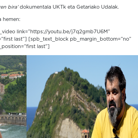
en bira’
dokumentala UKTk eta Getariako Udalak.
a hemen:
_video link=”https://youtu.be/j7q2gmb7U6M”
n=”first last”] [spb_text_block pb_margin_bottom=”no”
sition=”first last”]