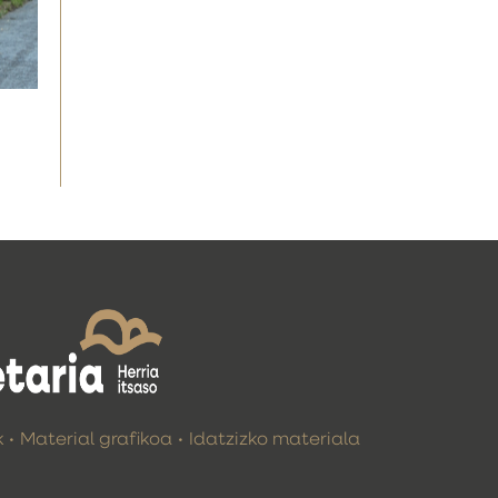
k
Material grafikoa
Idatzizko materiala