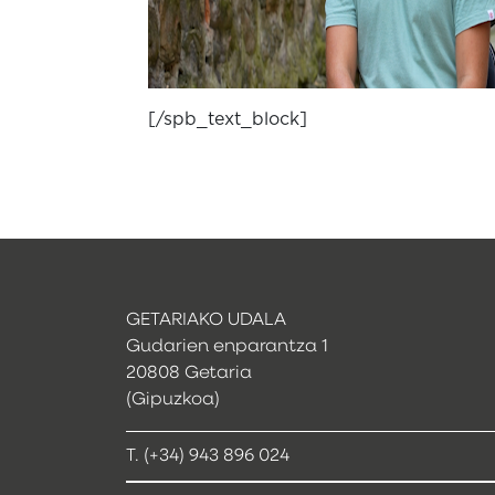
[/spb_text_block]
GETARIAKO UDALA
Gudarien enparantza 1
20808 Getaria
(Gipuzkoa)
T. (+34) 943 896 024