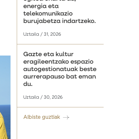
energia eta
telekomunikazio
burujabetza indartzeko.
Uztaila / 31, 2026
Gazte eta kultur
eragileentzako espazio
autogestionatuak beste
aurrerapauso bat eman
du.
Uztaila / 30, 2026
Albiste guztiak