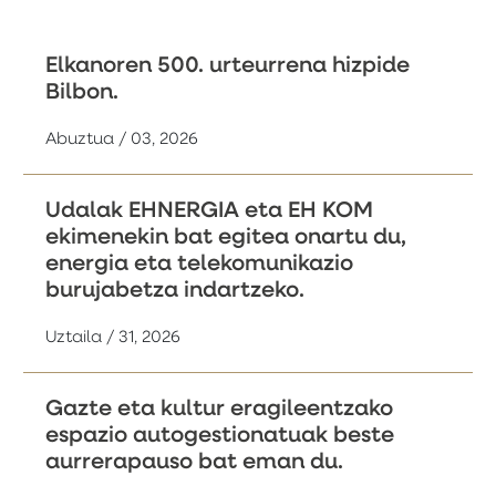
Elkanoren 500. urteurrena hizpide
Bilbon.
Abuztua / 03, 2026
Udalak EHNERGIA eta EH KOM
ekimenekin bat egitea onartu du,
energia eta telekomunikazio
burujabetza indartzeko.
Uztaila / 31, 2026
Gazte eta kultur eragileentzako
espazio autogestionatuak beste
aurrerapauso bat eman du.