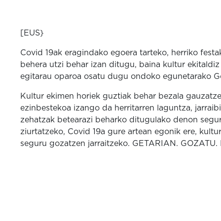
[EUS}
Covid 19ak eragindako egoera tarteko, herriko festa
behera utzi behar izan ditugu, baina kultur ekitaldi
egitarau oparoa osatu dugu ondoko egunetarako Ge
Kultur ekimen horiek guztiak behar bezala gauzatze
ezinbestekoa izango da herritarren laguntza, jarraib
zehatzak betearazi beharko ditugulako denon segu
ziurtatzeko, Covid 19a gure artean egonik ere, kultu
seguru gozatzen jarraitzeko. GETARIAN. GOZATU