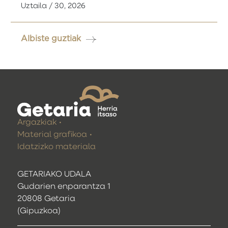
Uztaila / 30, 2026
Albiste guztiak
Argazkiak
Material grafikoa
Idatzizko materiala
GETARIAKO UDALA
Gudarien enparantza 1
20808 Getaria
(Gipuzkoa)