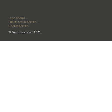
Lege oharra
Pribatutasun politika
Cookie politika
©
Getariako Udala 2026