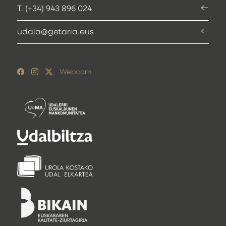
T. (+34) 943 896 024
udala@getaria.eus
Webcam