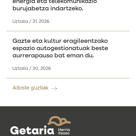
energia eta telekomunikazio
burujabetza indartzeko.
Uztaila / 31, 2026
Gazte eta kultur eragileentzako
espazio autogestionatuak beste
aurrerapauso bat eman du.
Uztaila / 30, 2026
Albiste guztiak