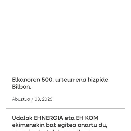
Elkanoren 500. urteurrena hizpide
Bilbon.
Abuztua / 03, 2026
Udalak EHNERGIA eta EH KOM
ekimenekin bat egitea onartu du,