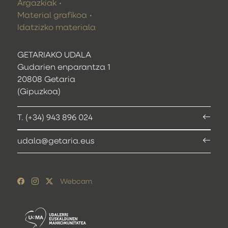
Argazkiak
Material grafikoa
Idatzizko materiala
GETARIAKO UDALA
Gudarien enparantza 1
20808 Getaria
(Gipuzkoa)
T. (+34) 943 896 024
udala@getaria.eus
Webcam