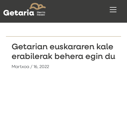
Getarian euskararen kale
erabilerak behera egin du
Martxoa / 16, 2022