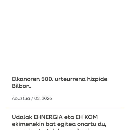
Elkanoren 500. urteurrena hizpide
Bilbon.
Abuztua / 03, 2026
Udalak EHNERGIA eta EH KOM
ekimenekin bat egitea onartu du,