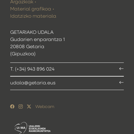
Argazkiak
Material grafikoa
Idatzizko materiala
GETARIAKO UDALA
Gudarien enparantza 1
20808 Getaria
(Gipuzkoa)
T. (+34) 943 896 024
udala@getaria.eus
Webcam