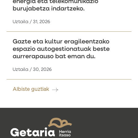
energia eta telekomunikazio
burujabetza indartzeko.
Uztaila / 31, 2026
Gazte eta kultur eragileentzako
espazio autogestionatuak beste
aurrerapauso bat eman du.
Uztaila / 30, 2026
Albiste guztiak