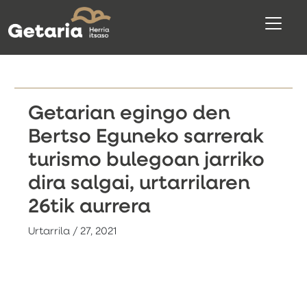
Getarian egingo den
Bertso Eguneko sarrerak
turismo bulegoan jarriko
dira salgai, urtarrilaren
26tik aurrera
Urtarrila / 27, 2021