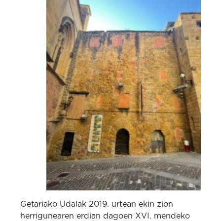
Getariako Udalak 2019. urtean ekin zion
herrigunearen erdian dagoen XVI. mendeko