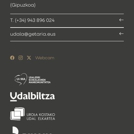
(Gipuzkoa)
T. (+34) 943 896 024
udala@getaria.eus
Webcam