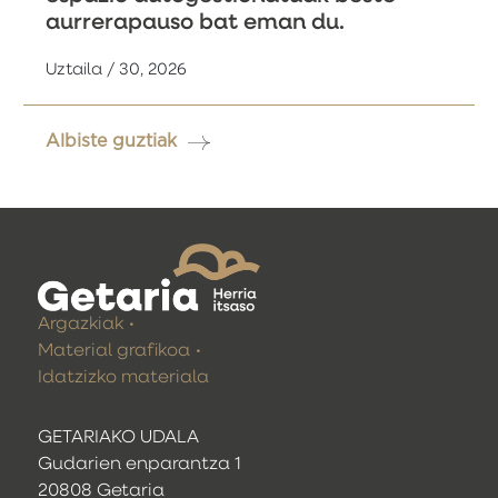
aurrerapauso bat eman du.
Uztaila / 30, 2026
Albiste guztiak
Argazkiak
Material grafikoa
Idatzizko materiala
GETARIAKO UDALA
Gudarien enparantza 1
20808 Getaria