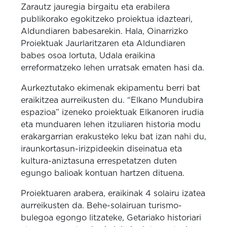
Zarautz jauregia birgaitu eta erabilera
publikorako egokitzeko proiektua idazteari,
Aldundiaren babesarekin. Hala, Oinarrizko
Proiektuak Jaurlaritzaren eta Aldundiaren
babes osoa lortuta, Udala eraikina
erreformatzeko lehen urratsak ematen hasi da.
Aurkeztutako ekimenak ekipamentu berri bat
eraikitzea aurreikusten du. “Elkano Mundubira
espazioa” izeneko proiektuak Elkanoren irudia
eta munduaren lehen itzuliaren historia modu
erakargarrian erakusteko leku bat izan nahi du,
iraunkortasun-irizpideekin diseinatua eta
kultura-aniztasuna errespetatzen duten
egungo balioak kontuan hartzen dituena.
Proiektuaren arabera, eraikinak 4 solairu izatea
aurreikusten da. Behe-solairuan turismo-
bulegoa egongo litzateke, Getariako historiari