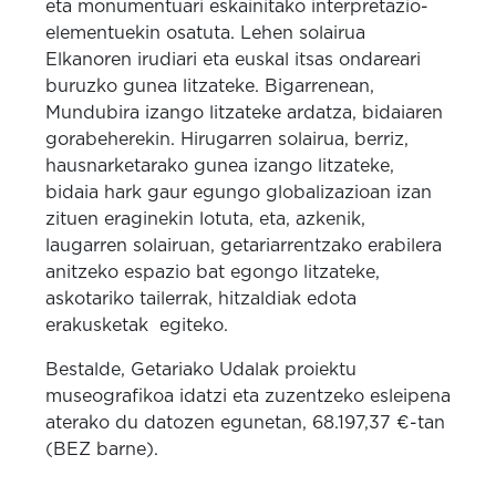
eta monumentuari eskainitako interpretazio-
elementuekin osatuta. Lehen solairua
Elkanoren irudiari eta euskal itsas ondareari
buruzko gunea litzateke. Bigarrenean,
Mundubira izango litzateke ardatza, bidaiaren
gorabeherekin. Hirugarren solairua, berriz,
hausnarketarako gunea izango litzateke,
bidaia hark gaur egungo globalizazioan izan
zituen eraginekin lotuta, eta, azkenik,
laugarren solairuan, getariarrentzako erabilera
anitzeko espazio bat egongo litzateke,
askotariko tailerrak, hitzaldiak edota
erakusketak egiteko.
Bestalde, Getariako Udalak proiektu
museografikoa idatzi eta zuzentzeko esleipena
aterako du datozen egunetan, 68.197,37 €-tan
(BEZ barne).