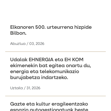
Elkanoren 500. urteurrena hizpide
Bilbon.
Abuztua / 03, 2026
Udalak EHNERGIA eta EH KOM
ekimenekin bat egitea onartu du,
energia eta telekomunikazio
burujabetza indartzeko.
Uztaila / 31, 2026
Gazte eta kultur eragileentzako
espazio autogestionatuak beste