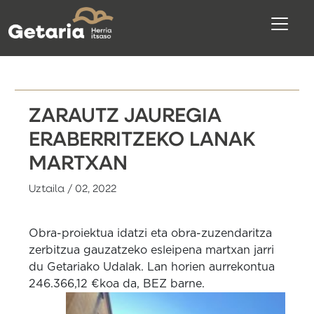
ZARAUTZ JAUREGIA
ERABERRITZEKO LANAK
MARTXAN
Uztaila / 02, 2022
Obra-proiektua idatzi eta obra-zuzendaritza
zerbitzua gauzatzeko esleipena martxan jarri
du Getariako Udalak. Lan horien aurrekontua
246.366,12 €koa da, BEZ barne.