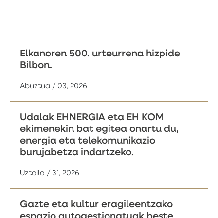
Elkanoren 500. urteurrena hizpide
Bilbon.
Abuztua / 03, 2026
Udalak EHNERGIA eta EH KOM
ekimenekin bat egitea onartu du,
energia eta telekomunikazio
burujabetza indartzeko.
Uztaila / 31, 2026
Gazte eta kultur eragileentzako
espazio autogestionatuak beste