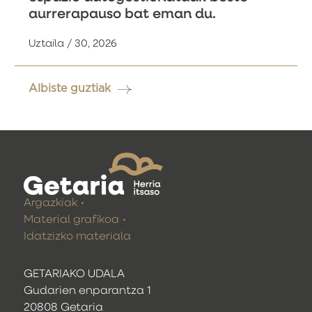
aurrerapauso bat eman du.
Uztaila / 30, 2026
Albiste guztiak
Argazkiak
Material grafikoa
Idatzizko materiala
GETARIAKO UDALA
Gudarien enparantza 1
20808 Getaria