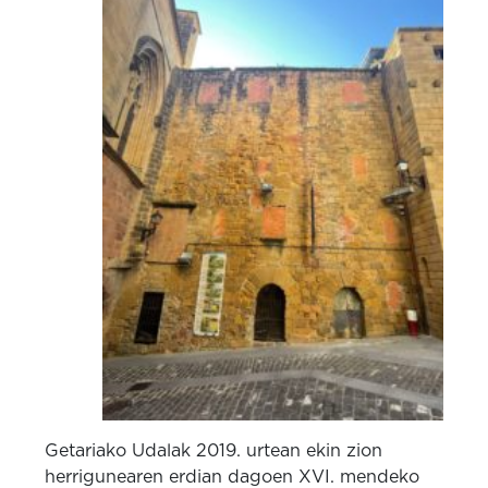
Getariako Udalak 2019. urtean ekin zion
herrigunearen erdian dagoen XVI. mendeko