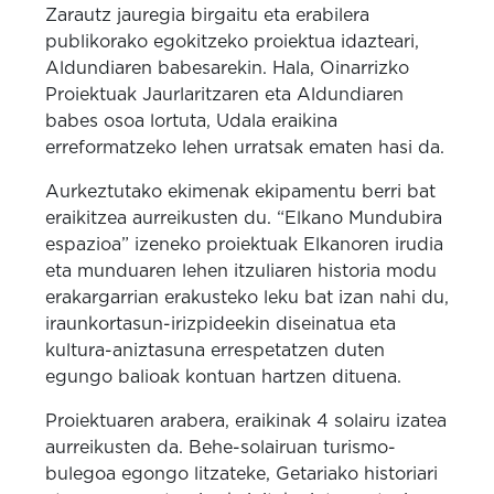
Zarautz jauregia birgaitu eta erabilera
publikorako egokitzeko proiektua idazteari,
Aldundiaren babesarekin. Hala, Oinarrizko
Proiektuak Jaurlaritzaren eta Aldundiaren
babes osoa lortuta, Udala eraikina
erreformatzeko lehen urratsak ematen hasi da.
Aurkeztutako ekimenak ekipamentu berri bat
eraikitzea aurreikusten du. “Elkano Mundubira
espazioa” izeneko proiektuak Elkanoren irudia
eta munduaren lehen itzuliaren historia modu
erakargarrian erakusteko leku bat izan nahi du,
iraunkortasun-irizpideekin diseinatua eta
kultura-aniztasuna errespetatzen duten
egungo balioak kontuan hartzen dituena.
Proiektuaren arabera, eraikinak 4 solairu izatea
aurreikusten da. Behe-solairuan turismo-
bulegoa egongo litzateke, Getariako historiari