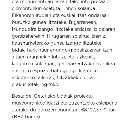
eta monumentuari eskainitako interpretazio-
elementuekin osatuta. Lehen solairua
Elkanoren irudiari eta euskal itsas ondareari
buruzko gunea litzateke. Bigarrenean,
Mundubira izango litzateke ardatza, bidaiaren
gorabeherekin. Hirugarren solairua, berriz,
hausnarketarako gunea izango litzateke,
bidaia hark gaur egungo globalizazioan izan
zituen eraginekin lotuta, eta, azkenik,
laugarren solairuan, getariarrentzako erabilera
anitzeko espazio bat egongo litzateke,
askotariko tailerrak, hitzaldiak edota
erakusketak egiteko.
Bestalde, Getariako Udalak proiektu
museografikoa idatzi eta zuzentzeko esleipena
aterako du datozen egunetan, 68.197,37 €-tan
(BEZ barne).