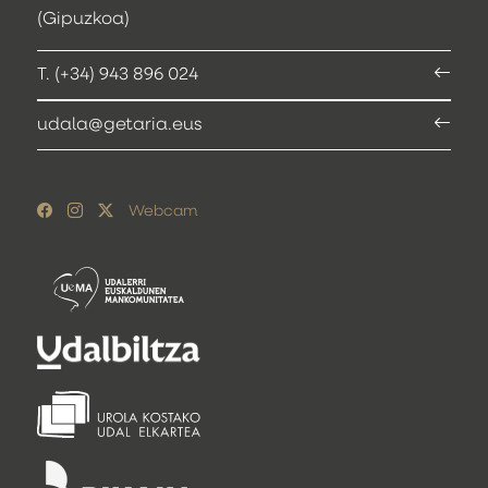
(Gipuzkoa)
T. (+34) 943 896 024
udala@getaria.eus
Webcam