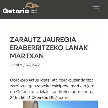
ZARAUTZ JAUREGIA
ERABERRITZEKO LANAK
MARTXAN
Uztaila / 02, 2022
Obra-proiektua idatzi eta obra-zuzendaritza
zerbitzua gauzatzeko esleipena martxan jarri
du Getariako Udalak. Lan horien aurrekontua
246.366,12 €koa da, BEZ barne.