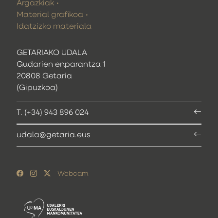
Argazkiak
Material grafikoa
Idatzizko materiala
GETARIAKO UDALA
Gudarien enparantza 1
20808 Getaria
(Gipuzkoa)
T. (+34) 943 896 024
udala@getaria.eus
Webcam