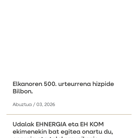
Elkanoren 500. urteurrena hizpide
Bilbon.
Abuztua / 03, 2026
Udalak EHNERGIA eta EH KOM
ekimenekin bat egitea onartu du,