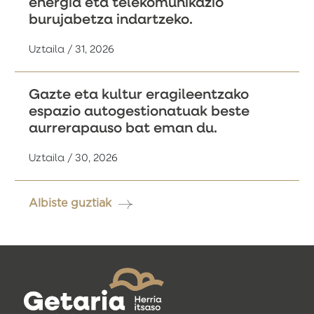
energia eta telekomunikazio
burujabetza indartzeko.
Uztaila / 31, 2026
Gazte eta kultur eragileentzako
espazio autogestionatuak beste
aurrerapauso bat eman du.
Uztaila / 30, 2026
Albiste guztiak