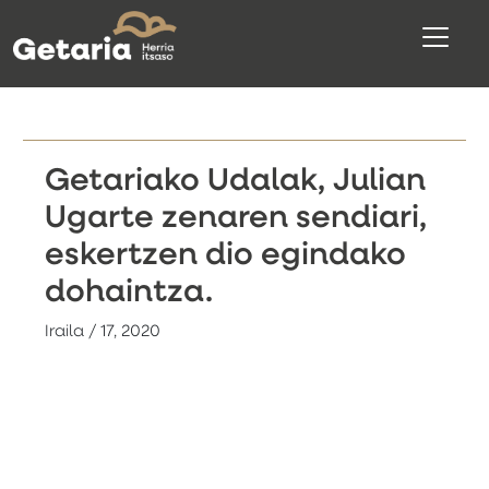
Getariako Udalak, Julian
Ugarte zenaren sendiari,
eskertzen dio egindako
dohaintza.
Iraila / 17, 2020