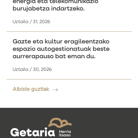
energia eta telekomunikazio
burujabetza indartzeko.
Uztaila / 31, 2026
Gazte eta kultur eragileentzako
espazio autogestionatuak beste
aurrerapauso bat eman du.
Uztaila / 30, 2026
Albiste guztiak