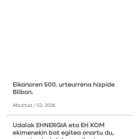
Elkanoren 500. urteurrena hizpide
Bilbon.
Abuztua / 03, 2026
Udalak EHNERGIA eta EH KOM
ekimenekin bat egitea onartu du,