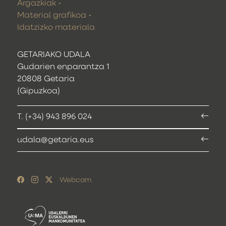
Argazkiak
Material grafikoa
Idatzizko materiala
GETARIAKO UDALA
Gudarien enparantza 1
20808 Getaria
(Gipuzkoa)
T. (+34) 943 896 024
udala@getaria.eus
Webcam