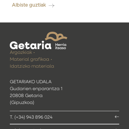
Albiste guztiak
Argazkiak
Material grafikoa
Idatzizko materiala
GETARIAKO UDALA
Gudarien enparantza 1
20808 Getaria
(Gipuzkoa)
T. (+34) 943 896 024