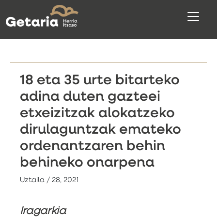
18 eta 35 urte bitarteko
adina duten gazteei
etxeizitzak alokatzeko
dirulaguntzak emateko
ordenantzaren behin
behineko onarpena
Uztaila / 28, 2021
Iragarkia