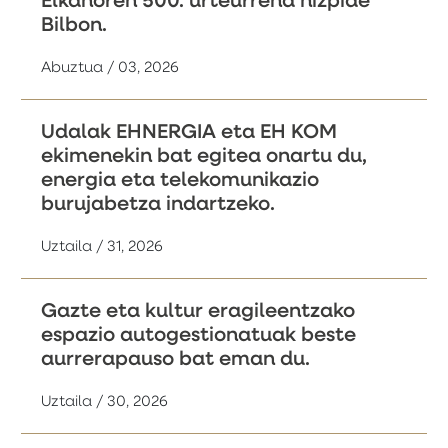
Elkanoren 500. urteurrena hizpide
Bilbon.
Abuztua / 03, 2026
Udalak EHNERGIA eta EH KOM
ekimenekin bat egitea onartu du,
energia eta telekomunikazio
burujabetza indartzeko.
Uztaila / 31, 2026
Gazte eta kultur eragileentzako
espazio autogestionatuak beste
aurrerapauso bat eman du.
Uztaila / 30, 2026