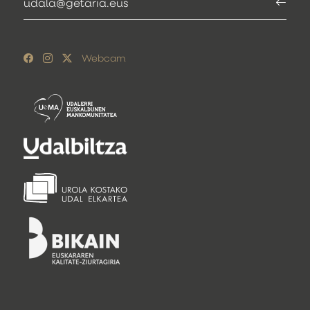
udala@getaria.eus
Webcam