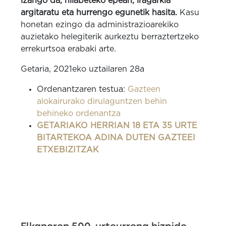
izango da, hilabeteko epean, iragarkia
argitaratu eta hurrengo egunetik hasita.
Kasu
honetan ezingo da administrazioarekiko
auzietako helegiterik aurkeztu berraztertzeko
errekurtsoa erabaki arte.
Getaria, 2021eko uztailaren 28a
Ordenantzaren testua:
Gazteen
alokairurako dirulaguntzen behin
behineko ordenantza
GETARIAKO HERRIAN 18 ETA 35 URTE
BITARTEKOA ADINA DUTEN GAZTEEI
ETXEBIZITZAK