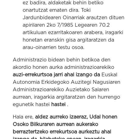
ez badira, aldaketak behin betiko
onartutzat ematen dira.
Toki
Jardunbidearen Oinarriak arautzen dituen
apirilaren 2ko 7/1985 Legearen 70.2
artikuluan ezarritakoaren arabera, iragarki
honetan eranskin gisa argitaratzen da
arau-oinarrien testu osoa.
Administrazio bidean behin betikoa den
akordio honen aurka administrazioarekiko
auzi-errekurtsoa jarri ahal izango da
Euskal
Autonomia Erkidegoko Auzitegi Nagusiaren
Administrazioarekiko Auzietako Salaren
aurrean, iragarkia argitaratzen den hurrengo
egunetik hastei
hastei
.
Hala ere,
aldez aurreko izaeraz, Udal honen
Osoko Bilkuraren aurrean aukerako
berraztertzeko errekurtsoa aurkeztu ahal