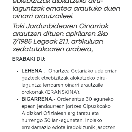
etxebizitzak alokatzeko diru-
laguntzak ematea arautuko duen
oinarri arautzaileei.
Toki Jardunbidearen Oinarriak
arautzen dituen apirilaren 2ko
7/1985 Legeak 21.1.
artikuluan
xedatutakoaren arabera,
ERABAKI DU:
LEHENA
.- Onartzea Getariako udalerrian
gazteek etxebizitzak alokatzeko diru-
laguntza lerroaren oinarri arautzaile
orokorrak (ERANSKINA).
BIGARRENA.-
Ordenantza 30 eguneko
epean jendaurrean jartzea Gipuzkoako
Aldizkari Ofizialean argitaratu eta
hurrengo 30 lan-egunetan.
Inolako
erreklamazio edota iradokizunik jasotzen