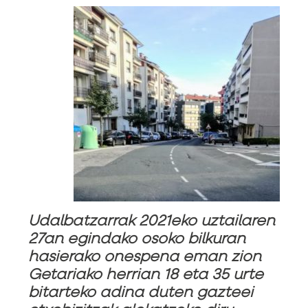
Udalbatzarrak 2021eko uztailaren
27an egindako osoko bilkuran
hasierako onespena eman zion
Getariako herrian 18 eta 35 urte
bitarteko adina duten gazteei