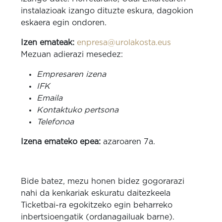
instalazioak izango dituzte eskura, dagokion
eskaera egin ondoren.
Izen emateak:
enpresa@urolakosta.eus
Mezuan adierazi mesedez:
Empresaren izena
IFK
Emaila
Kontaktuko pertsona
Telefonoa
Izena emateko epea:
azaroaren 7a.
Bide batez, mezu honen bidez gogorarazi
nahi da kenkariak eskuratu daitezkeela
Ticketbai-ra egokitzeko egin beharreko
inbertsioengatik (ordanagailuak barne).