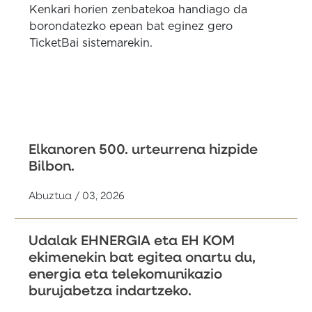
Kenkari horien zenbatekoa handiago da
borondatezko epean bat eginez gero
TicketBai sistemarekin.
Elkanoren 500. urteurrena hizpide
Bilbon.
Abuztua / 03, 2026
Udalak EHNERGIA eta EH KOM
ekimenekin bat egitea onartu du,
energia eta telekomunikazio
burujabetza indartzeko.