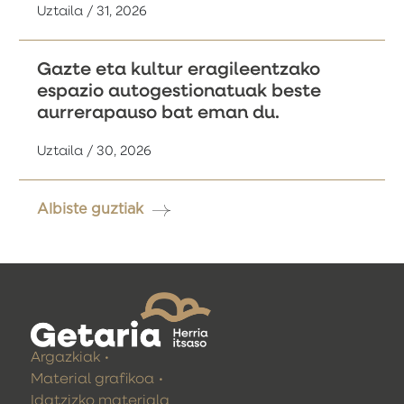
Uztaila / 31, 2026
Gazte eta kultur eragileentzako
espazio autogestionatuak beste
aurrerapauso bat eman du.
Uztaila / 30, 2026
Albiste guztiak
Argazkiak
Material grafikoa
Idatzizko materiala