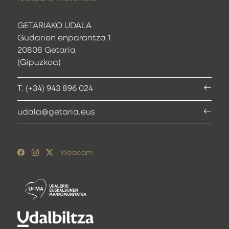
GETARIAKO UDALA
Gudarien enparantza 1
20808 Getaria
(Gipuzkoa)
T. (+34) 943 896 024
udala@getaria.eus
Webcam