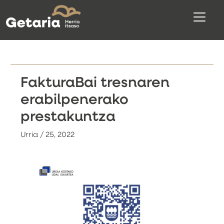
FakturaBai tresnaren
erabilpenerako
prestakuntza
Urria / 25, 2022