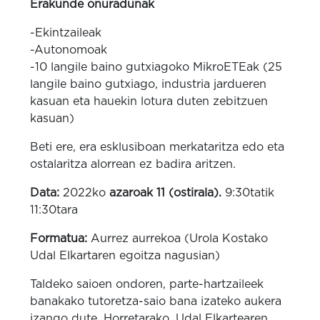
Erakunde onuradunak
-Ekintzaileak
-Autonomoak
-10 langile baino gutxiagoko MikroETEak (25
langile baino gutxiago, industria jardueren
kasuan eta hauekin lotura duten zebitzuen
kasuan)
Beti ere, era esklusiboan merkataritza edo eta
ostalaritza alorrean ez badira aritzen.
Data:
2022ko
azaroak 11 (ostirala).
9:30tatik
11:30tara
Formatua:
Aurrez aurrekoa (Urola Kostako
Udal Elkartaren egoitza nagusian)
Taldeko saioen ondoren, parte-hartzaileek
banakako tutoretza-saio bana izateko aukera
izango dute. Horretarako, Udal Elkartearen