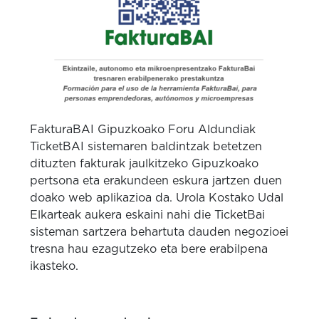
FakturaBAI Gipuzkoako Foru Aldundiak
TicketBAI sistemaren baldintzak betetzen
dituzten fakturak jaulkitzeko Gipuzkoako
pertsona eta erakundeen eskura jartzen duen
doako web aplikazioa da. Urola Kostako Udal
Elkarteak aukera eskaini nahi die TicketBai
sisteman sartzera behartuta dauden negozioei
tresna hau ezagutzeko eta bere erabilpena
ikasteko.