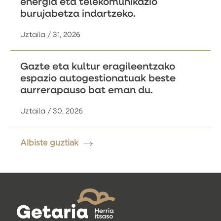
energia eta telekomunikazio
burujabetza indartzeko.
Uztaila / 31, 2026
Gazte eta kultur eragileentzako
espazio autogestionatuak beste
aurrerapauso bat eman du.
Uztaila / 30, 2026
Albiste guztiak