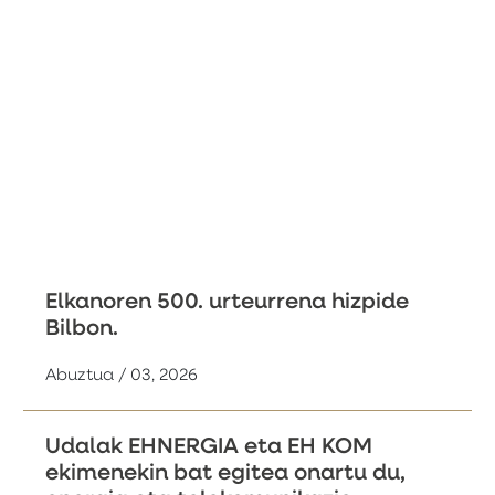
Elkanoren 500. urteurrena hizpide
Bilbon.
Abuztua / 03, 2026
Udalak EHNERGIA eta EH KOM
ekimenekin bat egitea onartu du,