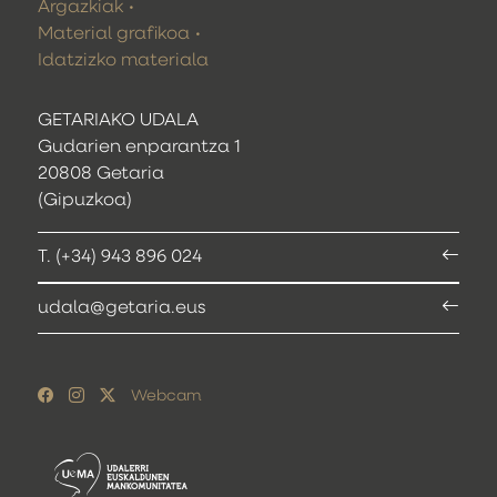
Argazkiak
Material grafikoa
Idatzizko materiala
GETARIAKO UDALA
Gudarien enparantza 1
20808 Getaria
(Gipuzkoa)
T. (+34) 943 896 024
udala@getaria.eus
Webcam