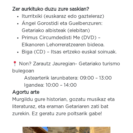
Zer aurkituko duzu zure saskian?
Iturritxiki (euskaraz edo gazteleraz)
Ángel Gorostidi eta Guelbenzuren:
Getariako albisteak (elebitan)
Primus Circumdedisti Me (DVD) –
Elkanoren Lehorreratzearen bideoa.
Biga (CD) – Itsas ertzeko euskal soinuak.
Non? Zarautz Jauregian- Getariako turismo
bulegoan
Astearterik larunbatera: 09:00 – 13:00
Igandea: 10:00 – 14:00
Agortu arte
Murgildu gure historian, gozatu musikaz eta
literaturaz, eta eraman Getariaren zati bat
zurekin. Ez geratu zure poltsarik gabe!