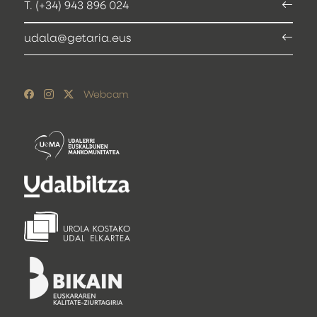
T. (+34) 943 896 024
udala@getaria.eus
Webcam