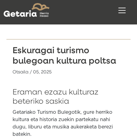
Eskuragai turismo
bulegoan kultura poltsa
Otsaila / 05, 2025
Eraman ezazu kulturaz
beteriko saskia
Getariako Turismo Bulegotik, gure herriko
kultura eta historia zuekin partekatu nahi
dugu, liburu eta musika aukeraketa berezi
batekin.