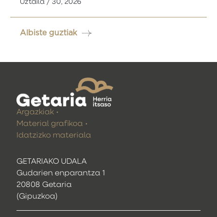
Uztaila / 30, 2026
Albiste guztiak
Argazkiak
Material grafikoa
Idatzizko materiala
GETARIAKO UDALA
Gudarien enparantza 1
20808 Getaria
(Gipuzkoa)