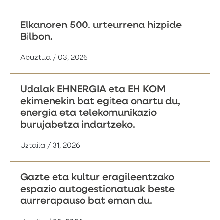
Elkanoren 500. urteurrena hizpide
Bilbon.
Abuztua / 03, 2026
Udalak EHNERGIA eta EH KOM
ekimenekin bat egitea onartu du,
energia eta telekomunikazio
burujabetza indartzeko.
Uztaila / 31, 2026
Gazte eta kultur eragileentzako
espazio autogestionatuak beste
aurrerapauso bat eman du.