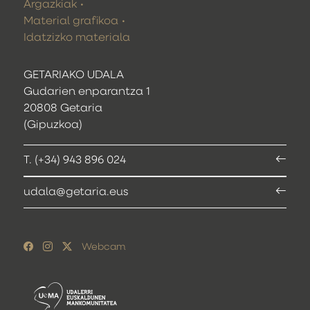
Argazkiak
Material grafikoa
Idatzizko materiala
GETARIAKO UDALA
Gudarien enparantza 1
20808 Getaria
(Gipuzkoa)
T. (+34) 943 896 024
udala@getaria.eus
Webcam