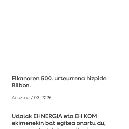
Elkanoren 500. urteurrena hizpide
Bilbon.
Abuztua / 03, 2026
Udalak EHNERGIA eta EH KOM
ekimenekin bat egitea onartu du,