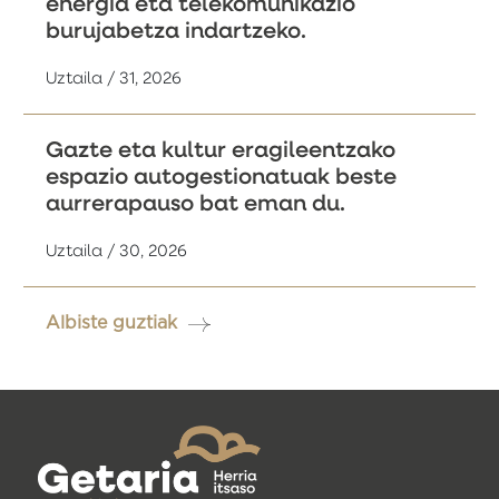
energia eta telekomunikazio
burujabetza indartzeko.
Uztaila / 31, 2026
Gazte eta kultur eragileentzako
espazio autogestionatuak beste
aurrerapauso bat eman du.
Uztaila / 30, 2026
Albiste guztiak