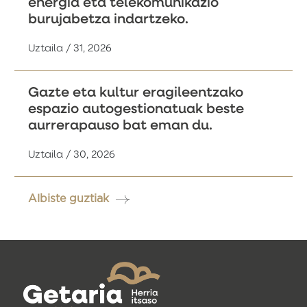
energia eta telekomunikazio
burujabetza indartzeko.
Uztaila / 31, 2026
Gazte eta kultur eragileentzako
espazio autogestionatuak beste
aurrerapauso bat eman du.
Uztaila / 30, 2026
Albiste guztiak