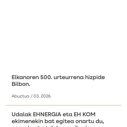
Elkanoren 500. urteurrena hizpide
Bilbon.
Abuztua / 03, 2026
Udalak EHNERGIA eta EH KOM
ekimenekin bat egitea onartu du,