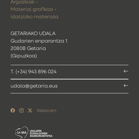
Argazkiak
Material grafikoa
Idatzizko materiala
GETARIAKO UDALA
Gudarien enparantza 1
20808 Getaria
(Gipuzkoa)
T. (+34) 943 896 024
udala@getaria.eus
Webcam