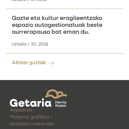
Gazte eta kultur eragileentzako
espazio autogestionatuak beste
aurrerapauso bat eman du.
Uztaila / 30, 2026
Albiste guztiak
Argazkiak
Material grafikoa
Idatzizko materiala