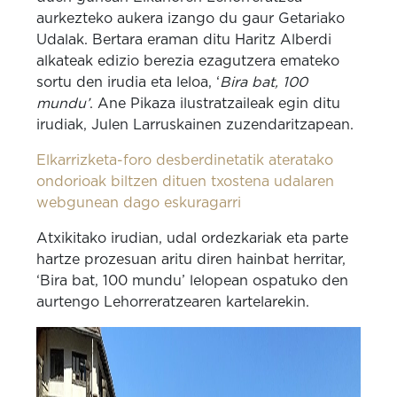
aurkezteko aukera izango du gaur Getariako
Udalak. Bertara eraman ditu Haritz Alberdi
alkateak edizio berezia ezagutzera emateko
sortu den irudia eta leloa, ‘
Bira bat, 100
mundu’
. Ane Pikaza ilustratzaileak egin ditu
irudiak, Julen Larruskainen zuzendaritzapean.
Elkarrizketa-foro desberdinetatik ateratako
ondorioak biltzen dituen txostena udalaren
webgunean dago eskuragarri
Atxikitako irudian, udal ordezkariak eta parte
hartze prozesuan aritu diren hainbat herritar,
‘Bira bat, 100 mundu’ lelopean ospatuko den
aurtengo Lehorreratzearen kartelarekin.