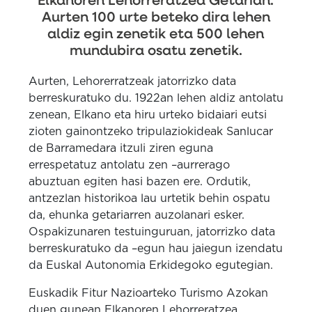
Elkanoren Lehorreratzea Getarian.
Aurten 100 urte beteko dira lehen
aldiz egin zenetik eta 500 lehen
mundubira osatu zenetik.
Aurten, Lehorerratzeak jatorrizko data
berreskuratuko du. 1922an lehen aldiz antolatu
zenean, Elkano eta hiru urteko bidaiari eutsi
zioten gainontzeko tripulaziokideak Sanlucar
de Barramedara itzuli ziren eguna
errespetatuz antolatu zen –aurrerago
abuztuan egiten hasi bazen ere. Ordutik,
antzezlan historikoa lau urtetik behin ospatu
da, ehunka getariarren auzolanari esker.
Ospakizunaren testuinguruan, jatorrizko data
berreskuratuko da –egun hau jaiegun izendatu
da Euskal Autonomia Erkidegoko egutegian.
Euskadik Fitur Nazioarteko Turismo Azokan
duen gunean Elkanoren Lehorreratzea