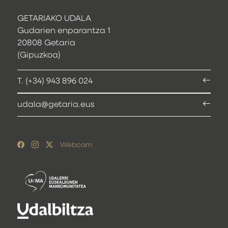
GETARIAKO UDALA
Gudarien enparantza 1
20808 Getaria
(Gipuzkoa)
T. (+34) 943 896 024
udala@getaria.eus
Webcam