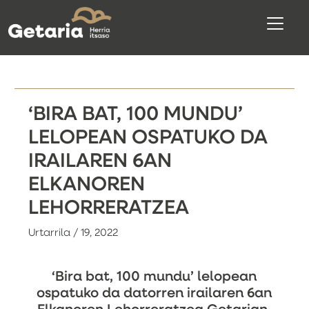
‘BIRA BAT, 100 MUNDU’
LELOPEAN OSPATUKO DA
IRAILAREN 6AN
ELKANOREN
LEHORRERATZEA
Urtarrila / 19, 2022
‘Bira bat, 100 mundu’ lelopean
ospatuko da datorren irailaren 6an