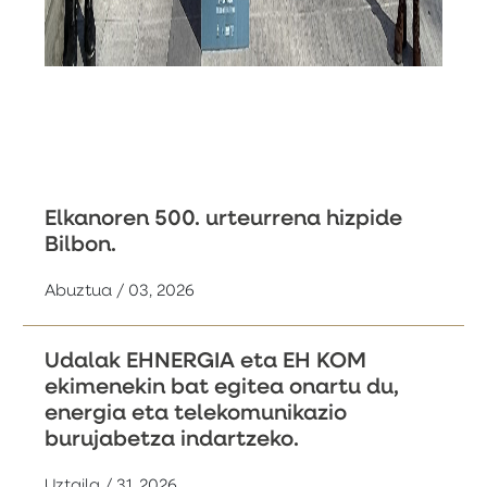
Elkanoren 500. urteurrena hizpide
Bilbon.
Abuztua / 03, 2026
Udalak EHNERGIA eta EH KOM
ekimenekin bat egitea onartu du,
energia eta telekomunikazio
burujabetza indartzeko.
Uztaila / 31, 2026