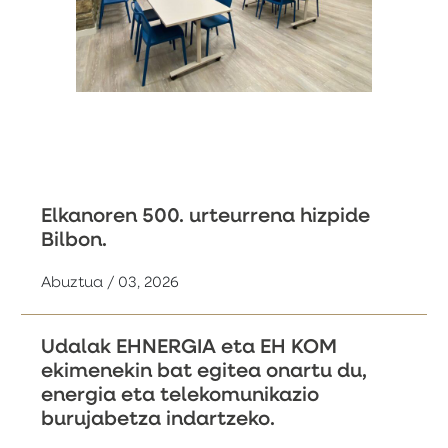
Elkanoren 500. urteurrena hizpide
Bilbon.
Abuztua / 03, 2026
Udalak EHNERGIA eta EH KOM
ekimenekin bat egitea onartu du,
energia eta telekomunikazio
burujabetza indartzeko.