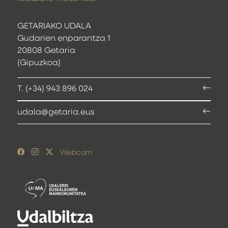
GETARIAKO UDALA
Gudarien enparantza 1
20808 Getaria
(Gipuzkoa)
T. (+34) 943 896 024
udala@getaria.eus
Webcam