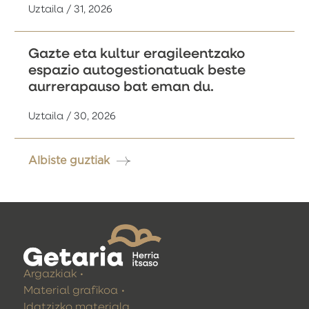
Uztaila / 31, 2026
Gazte eta kultur eragileentzako
espazio autogestionatuak beste
aurrerapauso bat eman du.
Uztaila / 30, 2026
Albiste guztiak
Argazkiak
Material grafikoa
Idatzizko materiala