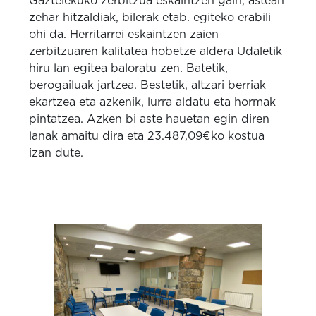
Gaztelekuko zerbitzua eskaintzen gain, astean
zehar hitzaldiak, bilerak etab. egiteko erabili
ohi da. Herritarrei eskaintzen zaien
zerbitzuaren kalitatea hobetze aldera Udaletik
hiru lan egitea baloratu zen. Batetik,
berogailuak jartzea. Bestetik, altzari berriak
ekartzea eta azkenik, lurra aldatu eta hormak
pintatzea. Azken bi aste hauetan egin diren
lanak amaitu dira eta 23.487,09€ko kostua
izan dute.