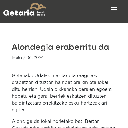
Alondegia eraberritu da
Iraila / 06, 2024
Getariako Udalak herritar eta eragileek
erabiltzen dituzten hainbat eraikin eta lokal
ditu herrian. Udala pixkanaka beraien egoera
hobetu eta garai berriek eskatzen dituzten
baldintzetara egokitzeko esku-hartzeak ari
egiten.
Alondiga da lokal horietako bat. Bertan