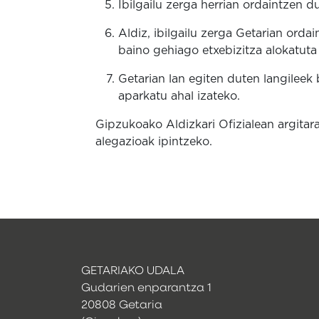
Ibilgailu zerga herrian ordaintzen
Aldiz, ibilgailu zerga Getarian orda
baino gehiago etxebizitza alokatut
Getarian lan egiten duten langilee
aparkatu ahal izateko.
Gipzukoako Aldizkari Ofizialean argita
alegazioak ipintzeko.
GETARIAKO UDALA
Gudarien enparantza 1
20808 Getaria