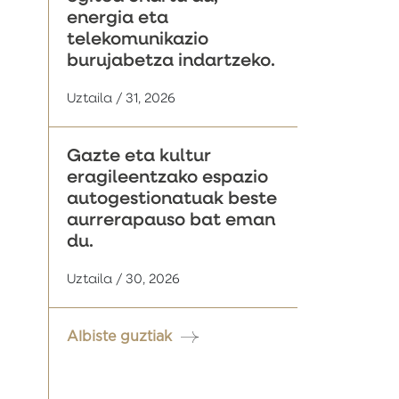
energia eta
telekomunikazio
burujabetza indartzeko.
Uztaila / 31, 2026
Gazte eta kultur
eragileentzako espazio
autogestionatuak beste
aurrerapauso bat eman
du.
Uztaila / 30, 2026
Albiste guztiak