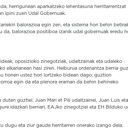
a, herrigunean aparkatzeko lehentasuna herritarrentzat
n ipini zuen Udal Gobernuak.
ariekin balorazioa egin zen, eta sistema hori behin betira
 da, balorazioa positiboa izanik udal gobernuak eredu h
ideak, oposizioko zinegotziak, udaltzainak eta udaleko
ko elkarlanean hasi ziren. Helburua ordenantza berria guz
u honen ustez hori lortzeko bidean dago; guztion
borroa egin da eta plenora eraman da behin behineko
duten guztiei; Juan Mari et Pili udaltzainei, Juan Luis et
gure idazkari berriari, EAJko zinegotziei eta EH Bilduko u
tu dugu eta ziur gaude herritarren onerako izango dela.