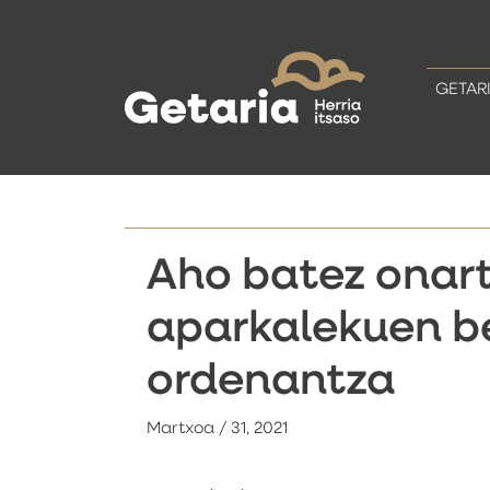
GETAR
Aho batez onar
aparkalekuen b
ordenantza
Martxoa / 31, 2021