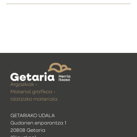
Argazkiak
Material grafikoa
Idatzizko materiala
GETARIAKO UDALA
Gudarien enparantza 1
20808 Getaria