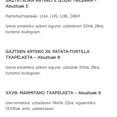
GAZTETXOEN ARTEKO II. IZOZKI TAILERRA –
Abuztuak 5
Partehartzaileak: LH4, LH5, LH6, DBH1
Izena emateko azken eguna: uztailaren 20tik 28ra,
turismo bulegoan.
GAZTEEN ARTEKO XII. PATATA-TORTILLA
TXAPELKETA – Abuztuak 8
Izena emateko azken eguna: uztailak 20tik 28ra,
turismo bulegoan.
XXVIII. MARMITAKO TXAPELKETA – Abuztuak 9
Izen-ematea: uztailaren 14etik 22ra, eguerdiko
13:00ak arte, udaletxean.