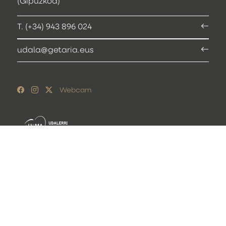
(Gipuzkoa)
T. (+34) 943 896 024
udala@getaria.eus
Webcam