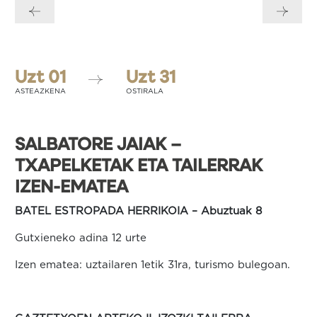
zehar
nabigatu
Uzt 01
Uzt 31
ASTEAZKENA
OSTIRALA
SALBATORE JAIAK –
TXAPELKETAK ETA TAILERRAK
IZEN-EMATEA
BATEL ESTROPADA HERRIKOIA – Abuztuak 8
Gutxieneko adina 12 urte
Izen ematea: uztailaren 1etik 31ra, turismo bulegoan.