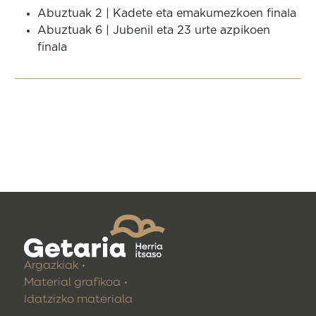
Abuztuak 2 | Kadete eta emakumezkoen finala
Abuztuak 6 | Jubenil eta 23 urte azpikoen
finala
Argazkiak
Material grafikoa
Idatzizko materiala