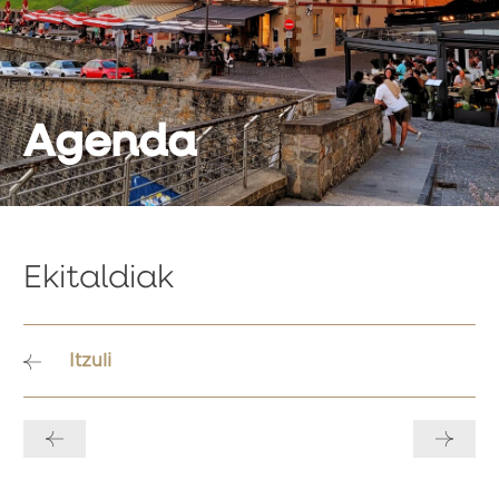
Agenda
Ekitaldiak
Itzuli
Bidalketetan
zehar
nabigatu