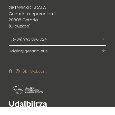
GETARIAKO UDALA
Gudarien enparantza 1
20808 Getaria
(Gipuzkoa)
T. (+34) 943 896 024
udala@getaria.eus
Webcam