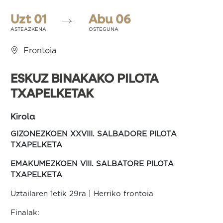
Uzt 01
Abu 06
ASTEAZKENA
OSTEGUNA
Frontoia
ESKUZ BINAKAKO PILOTA
TXAPELKETAK
Kirola
GIZONEZKOEN XXVIII. SALBADORE PILOTA
TXAPELKETA
EMAKUMEZKOEN VIII. SALBATORE PILOTA
TXAPELKETA
Uztailaren 1etik 29ra | Herriko frontoia
Finalak: