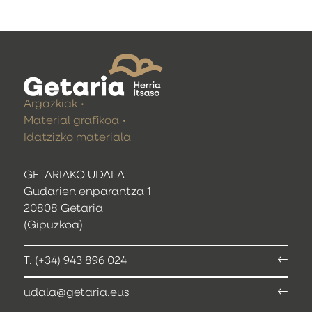
Argazkiak
Material grafikoa
Idatzizko materiala
GETARIAKO UDALA
Gudarien enparantza 1
20808 Getaria
(Gipuzkoa)
T. (+34) 943 896 024
udala@getaria.eus