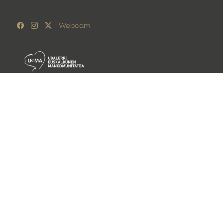
Webcam
Lege oharra
Pribatutasun politika