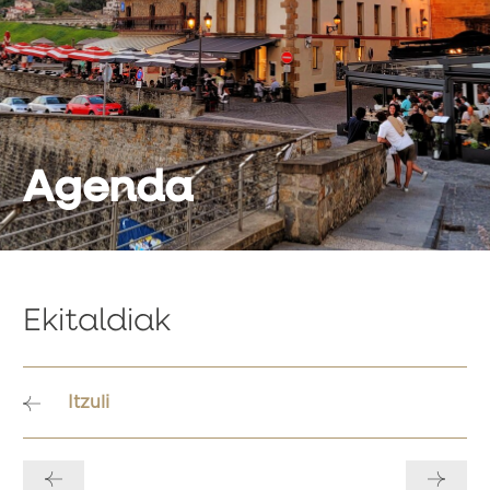
Agenda
Ekitaldiak
Itzuli
Bidalketetan
zehar