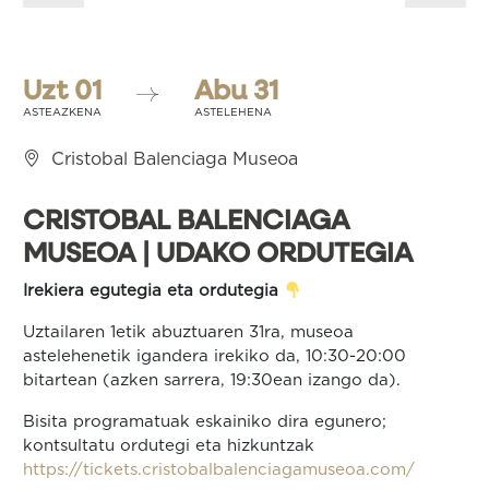
nabigatu
Uzt 01
Abu 31
ASTEAZKENA
ASTELEHENA
Cristobal Balenciaga Museoa
CRISTOBAL BALENCIAGA
MUSEOA | UDAKO ORDUTEGIA
Irekiera egutegia eta ordutegia
Uztailaren 1etik abuztuaren 31ra, museoa
astelehenetik igandera irekiko da, 10:30-20:00
bitartean (azken sarrera, 19:30ean izango da).
Bisita programatuak eskainiko dira egunero;
kontsultatu ordutegi eta hizkuntzak
https://tickets.cristobalbalenciagamuseoa.com/