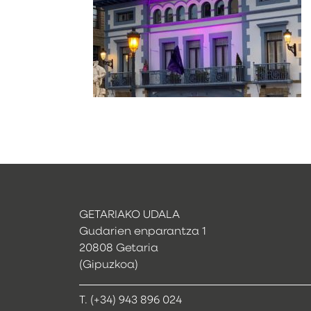
GETARIAKO UDALA
Gudarien enparantza 1
20808 Getaria
(Gipuzkoa)
T. (+34) 943 896 024