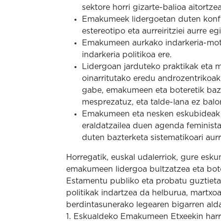
sektore horri gizarte-balioa aitortz
Emakumeek lidergoetan duten konfi
estereotipo eta aurreiritziei aurre egi
Emakumeen aurkako indarkeria-mot
indarkeria politikoa ere.
Lidergoan jarduteko praktikak eta 
oinarritutako eredu androzentrikoa
gabe, emakumeen eta boteretik bazt
mesprezatuz, eta talde-lana ez balo
Emakumeen eta nesken eskubideak iku
eraldatzailea duen agenda feminist
duten bazterketa sistematikoari aur
Horregatik, euskal udalerriok, gure es
emakumeen lidergoa bultzatzea eta bote
Estamentu publiko eta probatu guztiet
politikak indartzea da helburua, mart
berdintasunerako legearen bigarren alda
1. Eskualdeko Emakumeen Etxeekin har