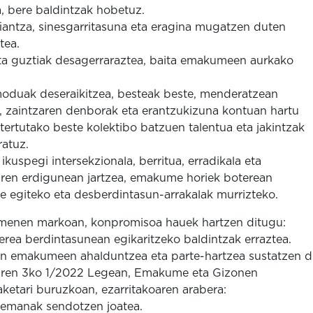
ea, bere baldintzak hobetuz.
antza, sinesgarritasuna eta eragina mugatzen duten
tea.
a guztiak desagerraraztea, baita emakumeen aurkako
moduak deseraikitzea, besteak beste, menderatzean
k, zaintzaren denborak eta erantzukizuna kontuan hartu
ertutako beste kolektibo batzuen talentua eta jakintzak
ratuz.
spegi intersekzionala, berritua, erradikala eta
aren erdigunean jartzea, emakume horiek boterean
re egiteko eta desberdintasun-arrakalak murrizteko.
kumenen markoan, konpromisoa hauek hartzen ditugu:
rea berdintasunean egikaritzeko baldintzak erraztea.
an emakumeen ahalduntzea eta parte-hartzea sustatzen 
xoaren 3ko 1/2022 Legean, Emakume eta Gizonen
ketari buruzkoan, ezarritakoaren arabera:
remanak sendotzen joatea.