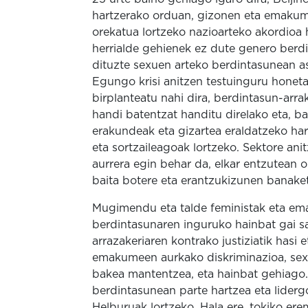
hartzerako orduan, gizonen eta emakume
orekatua lortzeko nazioarteko akordioa 
herrialde gehienek ez dute genero berdin
dituzte sexuen arteko berdintasunean 
Egungo krisi anitzen testuinguru honet
birplanteatu nahi dira, berdintasun-arra
handi batentzat handitu direlako eta, ba
erakundeak eta gizartea eraldatzeko h
eta sortzaileagoak lortzeko. Sektore an
aurrera egin behar da, elkar entzutean oi
baita botere eta erantzukizunen banaket
Mugimendu eta talde feministak eta em
berdintasunaren inguruko hainbat gai sa
arrazakeriaren kontrako justiziatik hasi
emakumeen aurkako diskriminazioa, sexu
bakea mantentzea, eta hainbat gehiago
berdintasunean parte hartzea eta lider
Helburuak lortzeko. Hala ere, tokiko e