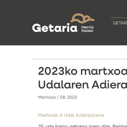
GETAR
2023ko martxoa
Udalaren Adier
Martxoa / 08, 2023
Martxoak 8 Udal Adierazpena
25 urte baino gehiago igaro dira, Beiji