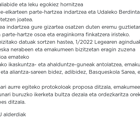
liabide eta leku egokiez hornitzea
-elkarteen parte-hartzea indartzea eta Udaleko Berdint
tetzen joatea.
tea indartzea gure gizartea osatzen duten eremu guztieta
rte-hartze osoa eta eraginkorra finkatzera iristeko.
eizitako datuak sortzen hastea, 1/2022 Legearen agindua
neska nerabeen eta emakumeen bizitzetan eragin zuzena
zioa emateko
zako ikaskuntza- eta ahalduntze-guneak antolatzea, ema
 eta aliantza-sareen bidez, adibidez, Basqueskola Sarea, 
koari aurre egiteko protokoloak proposa ditzala, emakume
unari buruzko ikerketa bultza dezala eta ordezkaritza ore
es ditzala.
 alderdiak