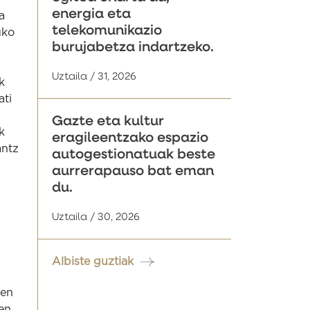
energia eta
a
telekomunikazio
uko
burujabetza indartzeko.
Uztaila / 31, 2026
k
ati
Gazte eta kultur
k
eragileentzako espazio
antz
autogestionatuak beste
aurrerapauso bat eman
du.
Uztaila / 30, 2026
Albiste guztiak
ren
en