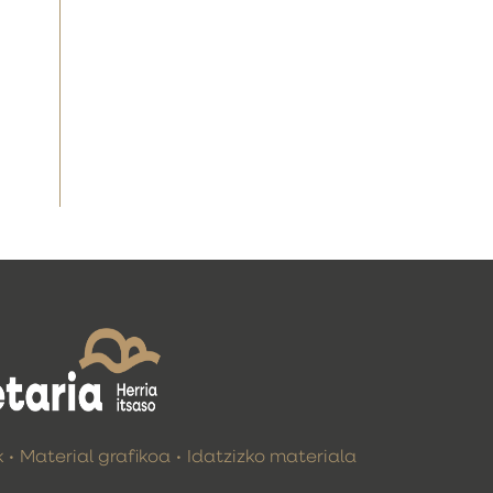
k
Material grafikoa
Idatzizko materiala