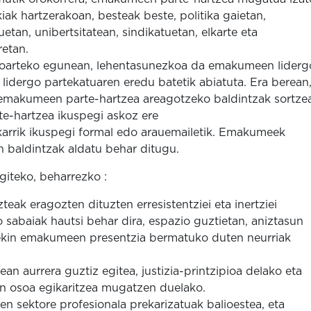
kiak hartzerakoan, besteak beste, politika gaietan,
etan, unibertsitatean, sindikatuetan, elkarte eta
retan.
oarteko egunean, lehentasunezkoa da emakumeen liderg
 lidergo partekatuaren eredu batetik abiatuta. Era berean
 emakumeen parte-hartzea areagotzeko baldintzak sortze
e-hartzea ikuspegi askoz ere
akarrik ikuspegi formal edo arauemailetik. Emakumeek
n baldintzak aldatu behar ditugu.
iteko, beharrezko :
eak eragozten dituzten erresistentziei eta inertziei
ko sabaiak hautsi behar dira, espazio guztietan, aniztasun
rekin emakumeen presentzia bermatuko duten neurriak
n aurrera guztiz egitea, justizia-printzipioa delako eta
n osoa egikaritzea mugatzen duelako.
en sektore profesionala prekarizatuak balioestea, eta