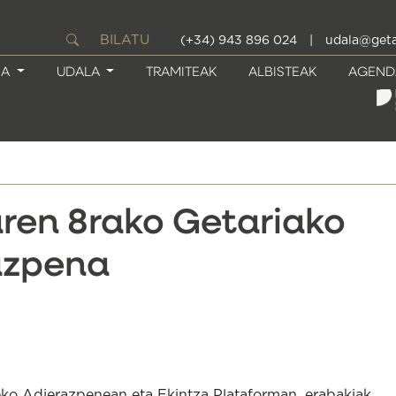
BILATU
(+34) 943 896 024
|
udala@geta
IA
UDALA
TRAMITEAK
ALBISTEAK
AGEND
ren 8rako Getariako
azpena
neko Adierazpenean eta Ekintza Plataforman, erabakiak