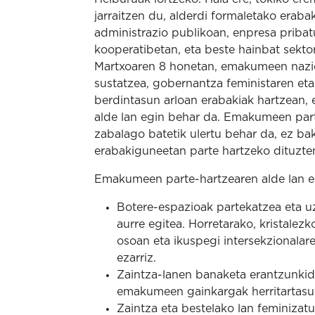
jarraitzen du, alderdi formaletako eraba
administrazio publikoan, enpresa pribatu
kooperatibetan, eta beste hainbat sekto
Martxoaren 8 honetan, emakumeen nazi
sustatzea, gobernantza feministaren eta
berdintasun arloan erabakiak hartzean,
alde lan egin behar da. Emakumeen part
zabalago batetik ulertu behar da, ez b
erabakiguneetan parte hartzeko dituzte
Emakumeen parte-hartzearen alde lan eg
Botere-espazioak partekatzea eta uzt
aurre egitea. Horretarako, kristalez
osoan eta ikuspegi intersekzionala
ezarriz.
Zaintza-lanen banaketa erantzunkidea
emakumeen gainkargak herritartasu
Zaintza eta bestelako lan feminizatu