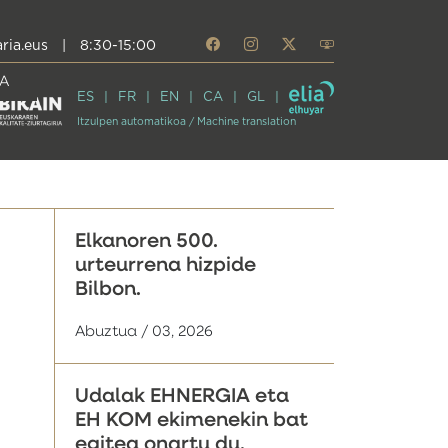
ria.eus
|
8:30-15:00
A
ES
FR
EN
CA
GL
Itzulpen automatikoa / Machine translation
Elkanoren 500.
urteurrena hizpide
Bilbon.
Abuztua / 03, 2026
Udalak EHNERGIA eta
EH KOM ekimenekin bat
egitea onartu du,