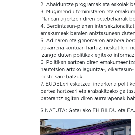
2. Ahalduntze programak eta eskolak ba
3. Mugimendu feministaren eta emakume
Planean agertzen diren betebeharrak be
4. Berdintasun-planen intersekzionalita
emakumeek beraien aniztasunean duten pa
5. Adinaren eta generoaren arabera ber
dakarrena kontuan hartuz, neskatilen, 
izango duten politikak egiteko informa
6. Politikan sartzen diren emakumeent
hautetsien arteko laguntza-, elkartasun-
beste sare batzuk
7. EUDELeri eskatzea, indarkeria politi
partea hartzeari eta erabakitzeko gaitas
baterantz egiten diren aurrerapenak bab
SINATUTA: Getariako EH BILDU eta EAJ