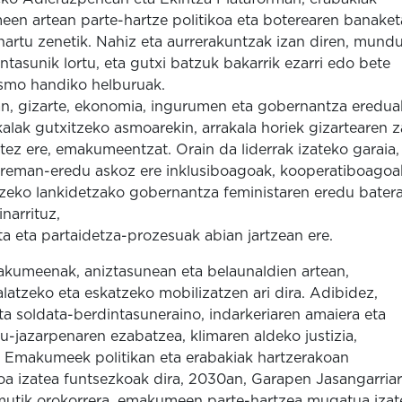
en artean parte-hartze politikoa eta boterearen banaket
hartu zenetik. Nahiz eta aurrerakuntzak izan diren, mund
tasunik lortu, eta gutxi batzuk bakarrik ezarri edo bete
asmo handiko helburuak.
an, gizarte, ekonomia, ingurumen eta gobernantza eredua
kalak gutxitzeko asmoarekin, arrakala horiek gizartearen z
tez ere, emakumeentzat. Orain da liderrak izateko garaia,
arreman-eredu askoz ere inklusiboagoak, kooperatiboagoa
itzeko lankidetzako gobernantza feministaren eredu bater
narrituz,
a eta partaidetza-prozesuak abian jartzean ere.
akumeenak, aniztasunean eta belaunaldien artean,
latzeko eta eskatzeko mobilizatzen ari dira. Adibidez,
 eta soldata-berdintasuneraino, indarkeriaren amaiera eta
-jazarpenaren ezabatzea, klimaren aldeko justizia,
. Emakumeek politikan eta erabakiak hartzerakoan
goa izatea funtsezkoak dira, 2030an, Garapen Jasangarria
remutik orokorrera, emakumeen parte-hartzea mugatua izat