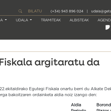
BILATU
(+34) 943 896 024
|
udala@geta
IA
UDALA
TRAMITEAK
ALBISTEAK
AGEND
Fiskala argitaratu da
22.ekitaldirako Egutegi Fiskala onartu berri du Alkate De
zerga bakoitzaren ordainketa aldia noiz izango den:
Aldia
Borond