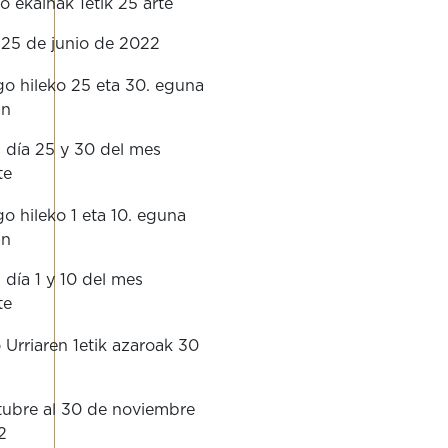
 ekainak 1etik 25 arte
l 25 de junio de 2022
o hileko 25 eta 30. eguna
an
l día 25 y 30 del mes
te
o hileko 1 eta 10. eguna
an
l día 1 y 10 del mes
te
Urriaren 1etik azaroak 30
tubre al 30 de noviembre
2