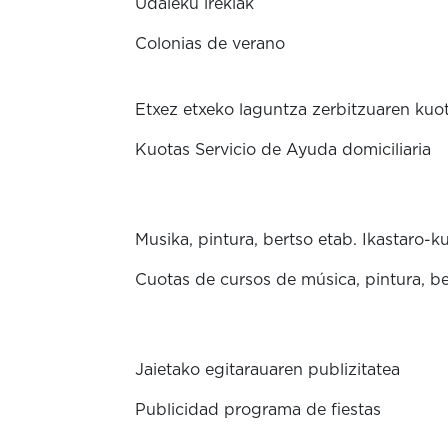
Udaleku irekiak
Colonias de verano
Etxez etxeko laguntza zerbitzuaren kuo
Kuotas Servicio de Ayuda domiciliaria
Musika, pintura, bertso etab. Ikastaro-k
Cuotas de cursos de música, pintura, ber
Jaietako egitarauaren publizitatea
Publicidad programa de fiestas