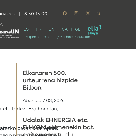
ria.eus
|
8:30-15:00
A
ES
FR
EN
CA
GL
Itzulpen automatikoa / Machine translation
Elkanoren 500.
urteurrena hizpide
Bilbon.
Abuztua / 03, 2026
kretu bidez. Era honetan,
Udalak EHNERGIA eta
EH KOM ekimenekin bat
atezko ordainketa epeak
egitea onartu du,