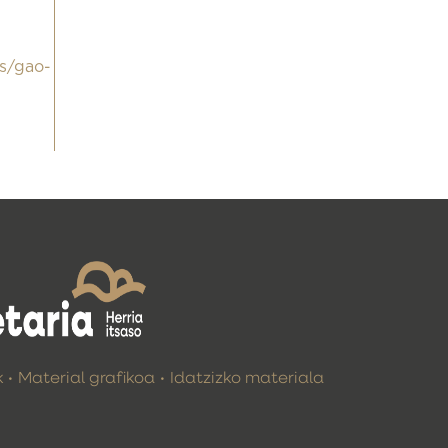
us/gao-
k
Material grafikoa
Idatzizko materiala