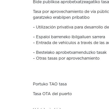
Bide publikoa aprobetxatzeagatiko tasa
Tasa por aprovechamiento de vía públic
garatzeko erabilpen pribatibo
– Utilización privativa para desarrollo de
– Espaloi barreneko ibilgailuen sarrera
– Entrada de vehículos a través de las a
– Bestelako aprobetxamenduzko tasak
– Otras tasas por aprovechamiento
Portuko TAO tasa
Tasa OTA del puerto