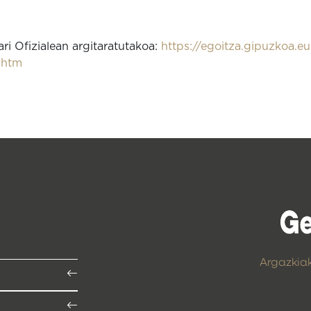
i Ofizialean argitaratutakoa:
https://egoitza.gipuzkoa.e
1.htm
Argazkia