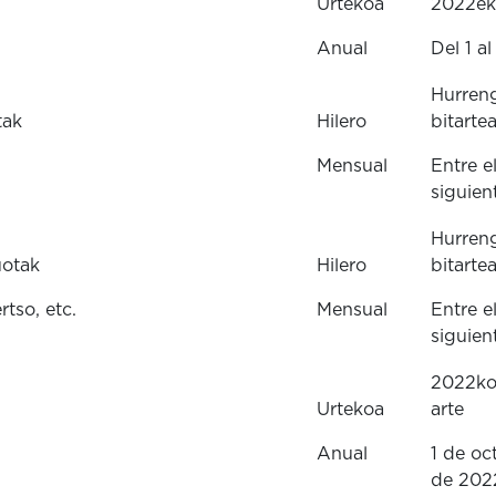
Urtekoa
2022eko
Anual
Del 1 a
Hurreng
tak
Hilero
bitarte
Mensual
Entre e
siguien
Hurreng
uotak
Hilero
bitarte
tso, etc.
Mensual
Entre e
siguien
2022ko 
Urtekoa
arte
Anual
1 de oc
de 202