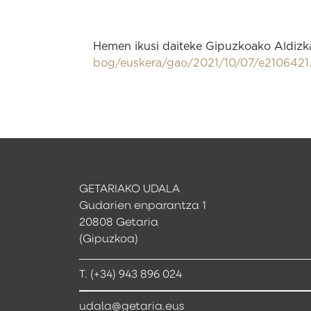
Hemen ikusi daiteke Gipuzkoako Aldizkar
bog/euskera/gao/2021/10/07/e210642
GETARIAKO UDALA
Gudarien enparantza 1
20808 Getaria
(Gipuzkoa)
T. (+34) 943 896 024
udala@getaria.eus