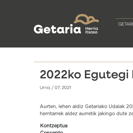
GETAR
2022ko Egutegi 
Urria / 07, 2021
Aurten, lehen aldiz Getariako Udalak 20
herritarrek aldez aurretik jakingo dute 
Kontzeptua