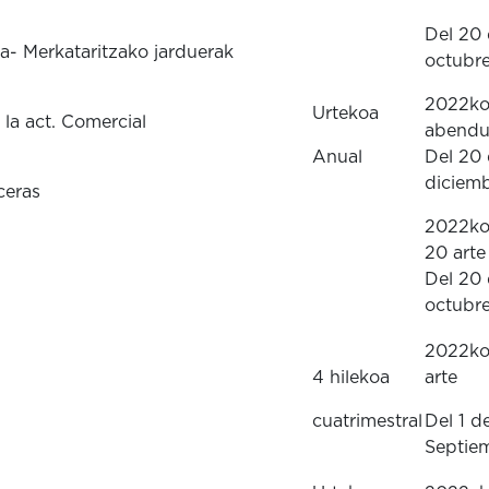
Del 20 
a- Merkataritzako jarduerak
octubr
2022ko 
Urtekoa
 la act. Comercial
abendu
Anual
Del 20 
diciem
ceras
2022ko 
20 arte
Del 20 
octubr
2022ko 
4 hilekoa
arte
cuatrimestral
Del 1 d
Septie