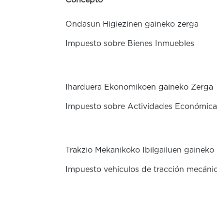
Concepto
Ondasun Higiezinen gaineko zerga
Impuesto sobre Bienes Inmuebles
Iharduera Ekonomikoen gaineko Zerga
Impuesto sobre Actividades Económica
Trakzio Mekanikoko Ibilgailuen gaineko
Impuesto vehículos de tracción mecáni