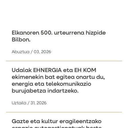
Elkanoren 500. urteurrena hizpide
Bilbon.
Abuztua / 03, 2026
Udalak EHNERGIA eta EH KOM
ekimenekin bat egitea onartu du,
energia eta telekomunikazio
burujabetza indartzeko.
Uztaila / 31, 2026
Gazte eta kultur eragileentzako