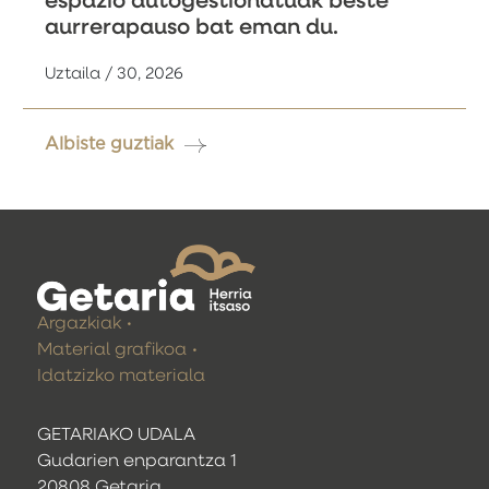
espazio autogestionatuak beste
aurrerapauso bat eman du.
Uztaila / 30, 2026
Albiste guztiak
Argazkiak
Material grafikoa
Idatzizko materiala
GETARIAKO UDALA
Gudarien enparantza 1
20808 Getaria