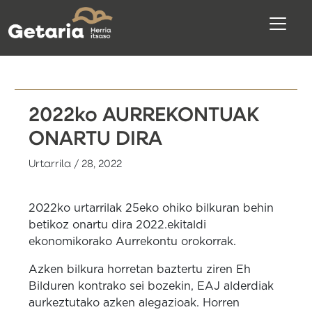
2022ko AURREKONTUAK
ONARTU DIRA
Urtarrila / 28, 2022
2022ko urtarrilak 25eko ohiko bilkuran behin
betikoz onartu dira 2022.ekitaldi
ekonomikorako Aurrekontu orokorrak.
Azken bilkura horretan baztertu ziren Eh
Bilduren kontrako sei bozekin, EAJ alderdiak
aurkeztutako azken alegazioak. Horren