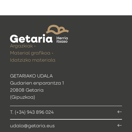
Argazkiak
Material grafikoa
Idatzizko materiala
GETARIAKO UDALA
Gudarien enparantza 1
20808 Getaria
(Gipuzkoa)
T. (+34) 943 896 024
udala@getaria.eus