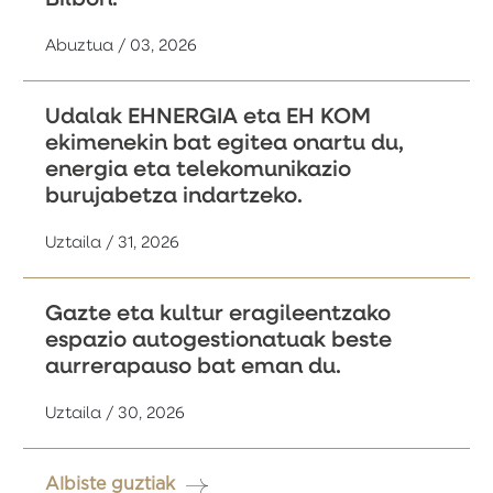
Abuztua / 03, 2026
Udalak EHNERGIA eta EH KOM
ekimenekin bat egitea onartu du,
energia eta telekomunikazio
burujabetza indartzeko.
Uztaila / 31, 2026
Gazte eta kultur eragileentzako
espazio autogestionatuak beste
aurrerapauso bat eman du.
Uztaila / 30, 2026
Albiste guztiak