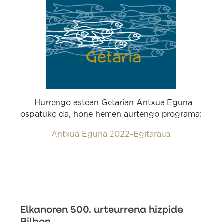
Hurrengo astean Getarian Antxua Eguna
ospatuko da, hone hemen aurtengo programa:
Antxua Eguna 2022-Egitaraua
Elkanoren 500. urteurrena hizpide
Bilbon.