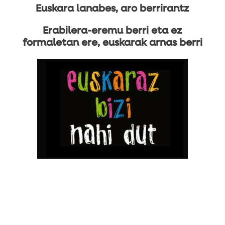
Euskara lanabes, aro berrirantz
Erabilera-eremu berri eta ez
formaletan ere, euskarak arnas berri