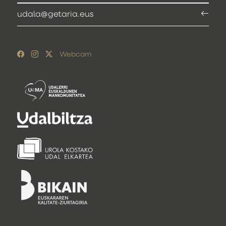
udala@getaria.eus
Webcam