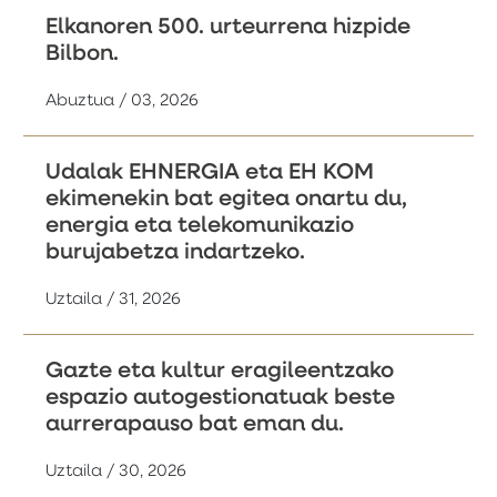
Elkanoren 500. urteurrena hizpide
Bilbon.
Abuztua / 03, 2026
Udalak EHNERGIA eta EH KOM
ekimenekin bat egitea onartu du,
energia eta telekomunikazio
burujabetza indartzeko.
Uztaila / 31, 2026
Gazte eta kultur eragileentzako
espazio autogestionatuak beste
aurrerapauso bat eman du.
Uztaila / 30, 2026