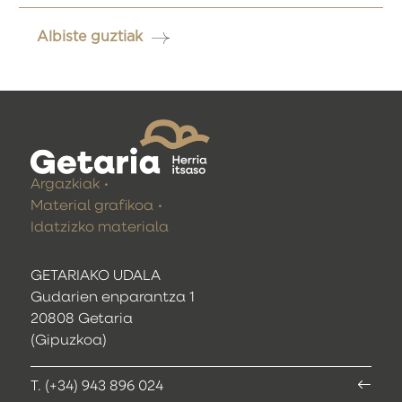
Albiste guztiak
Argazkiak
Material grafikoa
Idatzizko materiala
GETARIAKO UDALA
Gudarien enparantza 1
20808 Getaria
(Gipuzkoa)
T. (+34) 943 896 024