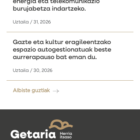
energia eta telekomunikazio
burujabetza indartzeko.
Uztaila / 31, 2026
Gazte eta kultur eragileentzako
espazio autogestionatuak beste
aurrerapauso bat eman du.
Uztaila / 30, 2026
Albiste guztiak