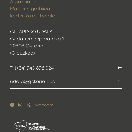
Argazkiak
Material grafikoa
Idatzizko materiala
GETARIAKO UDALA
Gudarien enparantza 1
20808 Getaria
(Gipuzkoa)
T. (+34) 943 896 024
udala@getaria.eus
Webcam