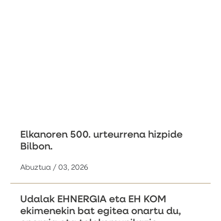
Elkanoren 500. urteurrena hizpide
Bilbon.
Abuztua / 03, 2026
Udalak EHNERGIA eta EH KOM
ekimenekin bat egitea onartu du,