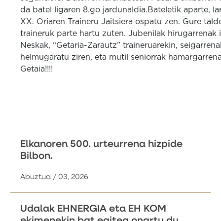
da batel ligaren 8.go jardunaldia.Bateletik aparte, l
XX. Oriaren Traineru Jaitsiera ospatu zen. Gure talde
traineruk parte hartu zuten. Jubenilak hirugarrenak i
Neskak, “Getaria-Zarautz” traineruarekin, seigarrena
helmugaratu ziren, eta mutil seniorrak hamargarre
Getaia!!!!
Elkanoren 500. urteurrena hizpide
Bilbon.
Abuztua / 03, 2026
Udalak EHNERGIA eta EH KOM
ekimenekin bat egitea onartu du,