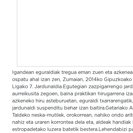
Igandean eguraldiak tregua eman zuen eta azkene
ospatu ahal izan zen, Zumaian, 2014ko Gipuzkoako 
Ligako 7. Jardunaldia.Egutegian zazpigarrengo jard
aurreikusita zegoen, baina praktikan hirugarrena iza
azkeneko hiru asteburuetan, eguraldi txarrarengatik,
jardunaldi suspenditu behar izan baitira.Getariako 
Taldeko neska-mutilek, orokorrean, nahiko ondo aritu
nahiz eta uraren korrontea dela eta, aldeak handiak 
estropadetako luzera batetik bestera.Lehendabizi p