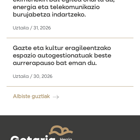
energia eta telekomunikazio
burujabetza indartzeko.
Uztaila / 31, 2026
Gazte eta kultur eragileentzako
espazio autogestionatuak beste
aurrerapauso bat eman du.
Uztaila / 30, 2026
Albiste guztiak