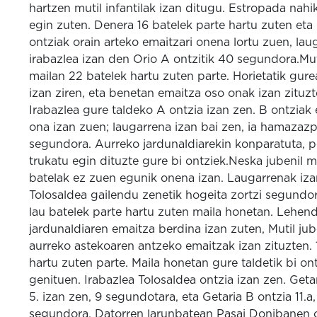
hartzen mutil infantilak izan ditugu. Estropada nahi
egin zuten. Denera 16 batelek parte hartu zuten eta
ontziak orain arteko emaitzari onena lortu zuen, lau
irabazlea izan den Orio A ontzitik 40 segundora.Mut
mailan 22 batelek hartu zuten parte. Horietatik gure
izan ziren, eta benetan emaitza oso onak izan zituzt
Irabazlea gure taldeko A ontzia izan zen. B ontziak
ona izan zuen; laugarrena izan bai zen, ia hamazazp
segundora. Aurreko jardunaldiarekin konparatuta, 
trukatu egin dituzte gure bi ontziek.Neska jubenil m
batelak ez zuen egunik onena izan. Laugarrenak iza
Tolosaldea gailendu zenetik hogeita zortzi segundo
lau batelek parte hartu zuten maila honetan. Lehen
jardunaldiaren emaitza berdina izan zuten, Mutil jub
aurreko astekoaren antzeko emaitzak izan zituzten. 
hartu zuten parte. Maila honetan gure taldetik bi ont
genituen. Irabazlea Tolosaldea ontzia izan zen. Geta
5. izan zen, 9 segundotara, eta Getaria B ontzia 11.a,
segundora. Datorren larunbatean Pasai Donibanen