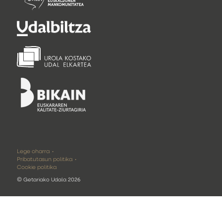
Lege oharra
Pribatutasun politika
Cookie politika
©
Getariako Udala 2026