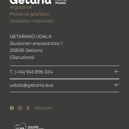
Argazkiak
Material grafikoa
Idatzizko materiala
GETARIAKO UDALA
Gudarien enparantza 1
20808 Getaria
(Gipuzkoa)
T. (+34) 943 896 024
udala@getaria.eus
Webcam